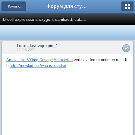
Форум для студента СГА
← Компьютеры и Интернет
B-cell expressions oxygen, sanitized, cata...
Гость_luyevojexpin_*
12 Feb 2020
Amoxicillin 500mg Dosage
Amoxicillin
vvn.bczi.forum.antimuh.ru.jtt.b
h
http://mewkid.net/who-is-xandra/