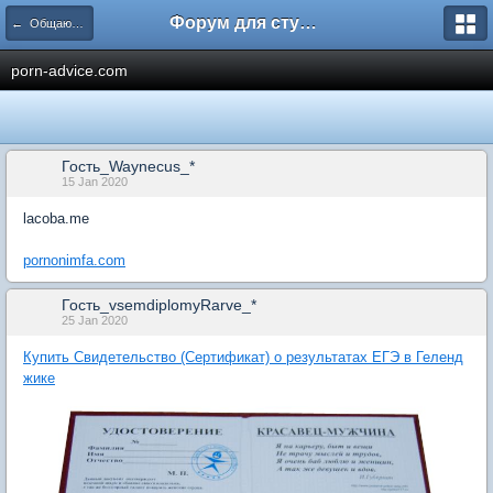
Форум для студента СГА
← Общаются менеджеры
porn-advice.com
Гость_Waynecus_*
15 Jan 2020
lacoba.me
pornonimfa.com
Гость_vsemdiplomyRarve_*
25 Jan 2020
Купить Свидетельство (Сертификат) о результатах ЕГЭ в Геленд
жике