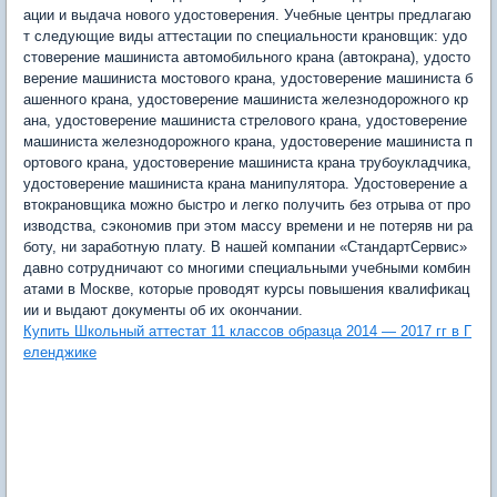
ации и выдача нового удостоверения. Учебные центры предлагаю
т следующие виды аттестации по специальности крановщик: удо
стоверение машиниста автомобильного крана (автокрана), удосто
верение машиниста мостового крана, удостоверение машиниста б
ашенного крана, удостоверение машиниста железнодорожного кр
ана, удостоверение машиниста стрелового крана, удостоверение
машиниста железнодорожного крана, удостоверение машиниста п
ортового крана, удостоверение машиниста крана трубоукладчика,
удостоверение машиниста крана манипулятора. Удостоверение а
втокрановщика можно быстро и легко получить без отрыва от про
изводства, сэкономив при этом массу времени и не потеряв ни ра
боту, ни заработную плату. В нашей компании «СтандартСервис»
давно сотрудничают со многими специальными учебными комбин
атами в Москве, которые проводят курсы повышения квалификац
ии и выдают документы об их окончании.
Купить Школьный аттестат 11 классов образца 2014 — 2017 гг в Г
еленджике