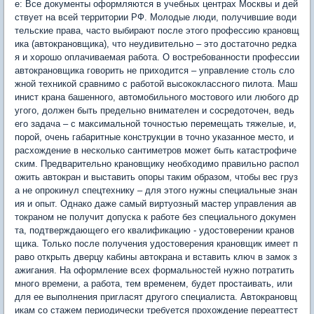
е: Все документы оформляются в учебных центрах Москвы и дей
ствует на всей территории РФ. Молодые люди, получившие води
тельские права, часто выбирают после этого профессию крановщ
ика (автокрановщика), что неудивительно – это достаточно редка
я и хорошо оплачиваемая работа. О востребованности профессии
автокрановщика говорить не приходится – управление столь сло
жной техникой сравнимо с работой высококлассного пилота. Маш
инист крана башенного, автомобильного мостового или любого др
угого, должен быть предельно внимателен и сосредоточен, ведь
его задача – с максимальной точностью перемещать тяжелые, и,
порой, очень габаритные конструкции в точно указанное место, и
расхождение в несколько сантиметров может быть катастрофиче
ским. Предварительно крановщику необходимо правильно распол
ожить автокран и выставить опоры таким образом, чтобы вес груз
а не опрокинул спецтехнику – для этого нужны специальные знан
ия и опыт. Однако даже самый виртуозный мастер управления ав
токраном не получит допуска к работе без специального докумен
та, подтверждающего его квалификацию - удостоверении кранов
щика. Только после получения удостоверения крановщик имеет п
раво открыть дверцу кабины автокрана и вставить ключ в замок з
ажигания. На оформление всех формальностей нужно потратить
много времени, а работа, тем временем, будет простаивать, или
для ее выполнения пригласят другого специалиста. Автокрановщ
икам со стажем периодически требуется прохождение переаттест