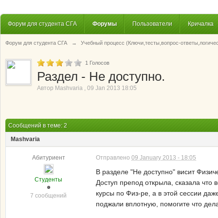
Форум для студента СГА
Форумы
Пользователи
Кричалка
Форум для студента СГА
→
Учебный процесс (Ключи,тесты,вопрос-ответы,логиче
1
Голосов
Раздел - Не доступно.
Автор
Mashvaria
,
09 Jan 2013 18:05
Сообщений в теме: 2
Mashvaria
Абитуриент
Отправлено
09 January 2013 - 18:05
В разделе "Не доступно" висит Физич
Студенты
Доступ препод открыла, сказала что 
курсы по Физ-ре, а в этой сессии да
7 сообщений
поджали вплотную, помогите что дел