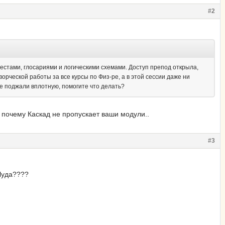
#2
тестами, глосариями и логическими схемами. Доступ препод открыла,
ворческой работы за все курсы по Физ-ре, а в этой сессии даже ни
же поджали вплотную, помогите что делать?
 почему Каскад не пропускает ваши модули..
#3
Чуда????