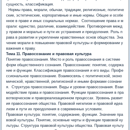
сущность, классификация.
Нормы права, морали, обычаи, традиции, религиозные, политиче
ские, эстетичес­кие, корпоративные и иные нормы. Общее и особе
нное в праве и иных социальных нормах. Соотношение права и м
орали: единство, различие, взаимодействие. Противоречия межд
у правом и моралью и пути их устранения и преодоления. Роль п
рава в развитии и укреплении нравственных основ общества. Зна
чение морали в повышении правовой культуры и формировании у
важения к праву.
Тема 11. Правосознание и правовая культура
Понятие правосознания. Место и роль правосознания в системе
форм общественного сознания. Правосознание: понятие, содержа
ние и функции. Классификация правосознания и его виды. Профе
ссиональное правосознание. Взаимосвязь с политической, эко­но
мической, нравственной, религиозной и иными формами сознани
я. Структура правосознания. Виды и уровни правосознания. Взаи
модействие права и правосознания. Функции правосознания в пра
вотворческом и правореализационном процессах. Уровень развит
ия правосознания общества. Правовой нигилизм и правовой идеа
лизм и пути их преодоления в современных условиях.
Правовая культура: понятие, содержание, функции. Значение пра
вовой культуры. Понятие, основные черты и функции правовой ку
льтуры. Структура правовой культуры общества. Правовая культу