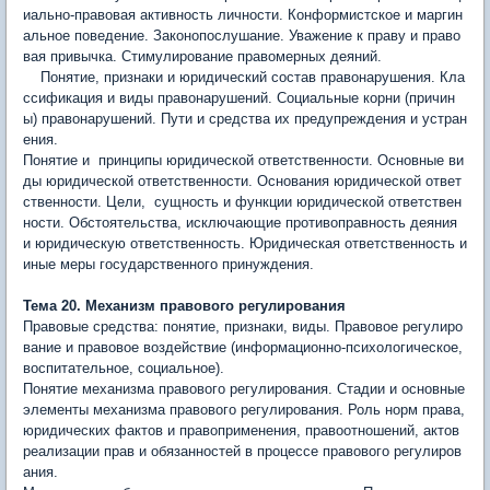
иально-правовая активность личности. Конформистское и маргин
альное поведение. Законопослушание. Уважение к праву и право
вая привычка. Стимулирова­ние правомерных деяний.
Понятие, признаки и юридический состав правонарушения. Кла
ссификация и виды правонарушений. Социаль­ные корни (причин
ы) правонарушений. Пути и средства их предуп­реждения и устран
ения.
Понятие и принципы юридической ответственности. Основные ви
ды юридической ответственности. Основания юридической ответ
ственности. Цели, сущность и функции юридической ответствен
ности. Обстоятельства, исключающие противоправность деяния
и юридическую ответствен­ность. Юридическая ответственность и
иные меры государственного принуждения.
Тема 20. Механизм правового регулирования
Правовые средства: понятие, признаки, виды. Правовое регу­лиро
вание и правовое воздействие (информационно-психологичес­кое,
воспитательное, социальное).
Понятие механизма правового регулирования. Стадии и основ­ные
элементы механизма правового регулирования. Роль норм права,
юридических фактов и правоприменения, правоотношений, ак­тов
реализации прав и обязанностей в процессе правового регули­ров
ания.