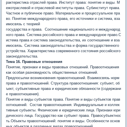
рактеристика отраслей права. Институт права: понятие и виды. М
ежотраслевой и отраслевой институты права. Субинститут права.
Частное и публичное право. Материальное и процессуальное пра
во. Понятие международного права, его источники и система, вза
имосвязь с теорией
государства и права. Соотношение национального и международ
ного права. Система российского права и международное право.С
истема права и система законодательства, их соотношение и вза
имосвязь. Система законодательства и форма государственного
устройства. Характеристика современного состояния российского
законодательства.
Тема 16. Правовые отношения
Понятие, признаки и виды правовых отношений. Правоотношения
как особая разновидность общественных отношений.
Предпосылки возникновения правоотношений. Взаимосвязь норм
права и правоотношений. Структура правоотношения: субъект, об
ъект, субъективные права и юридические обязанности (содержа­ни
е правоотношения).
Понятие и виды субъектов права. Понятие и виды субъектов прав
оотношений. Состав правоотношения. Инди­видуальные и коллек
тивные субъекты. Физические и юридические лица. Признаки юри
дического лица. Государство как субъект права. Правосубъектнос
ть.Объекты правоотношений: понятие и виды. Особенности основ
ных объектов в различных видах правоотношений.