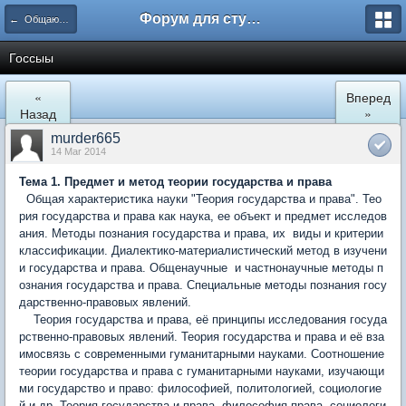
Форум для студента СГА
← Общаются юристы
Госсыы
«
Вперед
Назад
»
murder665
14 Mar 2014
Тем
a
1. Предмет и метод теории государства и права
Общая характеристика науки "Теория государства и права". Тео
рия государства и права как наука, ее объект и предмет исследов
ания. Методы познания государства и права, их виды и критерии
классификации. Диалектико-материалистический метод в изучени
и государства и права. Общенаучные и частнонаучные методы п
ознания государства и права. Специальные методы познания госу
дарственно-правовых явлений.
Теория государства и права, её принципы исследования госуда
рственно-правовых явлений. Теория государства и права и её вза
имосвязь с современными гуманитарными науками. Соотношение
теории государства и права с гуманитарными науками, изучающи
ми государство и право: философией, политологией, социологие
й и др. Теория государства и права, философия права, социологи