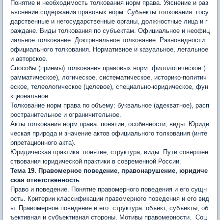
Понятие и необходимость толкования норм права. Уяснение и раз
ъяснение содержания правовых норм. Субъекты толкования: госу
дарственные и негосударственные органы, должностные лица и г
раждане. Виды толкования по субъектам. Официальное и неофиц
иальное толкование. Доктринальное толкование. Разновидности
официального толкования. Нормативное и казуальное, легальное
и авторское.
Способы (приемы) толкования правовых норм: филологическое (г
рамматическое), логическое, систематическое, историко-политич
еское, телеологическое (целевое), специально-юридическое, фун
кциональное.
Толкование норм права по объему: буквальное (адекватное), расп
ространительное и ограничительное.
Акты толкования норм права: понятие, особенности, виды. Юриди
ческая природа и значение актов официального толкования (инте
рпретационного акта).
Юридическая практика: понятие, структура, виды. Пути совершен
ствования юридической практики в современной России.
Тема 19. Правомерное поведение, правонарушение, юридиче
ская ответственность
Право и поведение. Понятие правомерного поведения и его сущн
ость. Критерии классификации правомерного поведения и его вид
ы. Правомерное поведение и его структура: объект, субъекты, об
ъективная и субъективная стороны. Мотивы правомерности. Соц