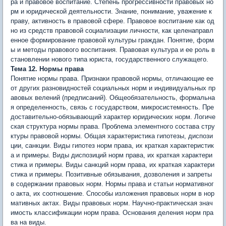
ра и правовое воспитание. Степень прогрессивности правовых но
рм и юридической деятельности. Знание, понимание, уважение к
праву, активность в правовой сфере. Правовое воспитание как од
но из средств правовой социали­зации личности, как целенаправл
енное формирование правовой культуры граждан. Понятие, форм
ы и методы правового воспитания. Правовая культура и ее роль в
становлении нового типа юриста, государственного служащего.
Тема 12. Нормы права
Понятие нормы права. Признаки правовой нормы, отличающие ее
от других разновидностей социальных норм и индивидуальных пр
авовых велений (предписаний). Общеобязательность, формальна
я определенность, связь с государством, микросистемность. Пре
доставительно-обязывающий характер юридических норм. Логиче
ская структура нормы права. Проблема элементного состава стру
ктуры правовой нормы. Общая характеристика гипотезы, диспози
ции, санкции. Виды гипотез норм права, их краткая характеристик
а и примеры. Виды диспозиций норм права, их краткая характери
стика и примеры. Виды санкций норм права, их краткая характери
стика и примеры. Позитивные обязывания, дозволения и запреты
в содержании правовых норм. Нормы права и статьи нормативног
о акта, их соотношение. Способы изложения правовых норм в нор
мативных актах. Виды правовых норм. Научно-практическая знач
имость классификации норм права. Основания деления норм пра
ва на виды.