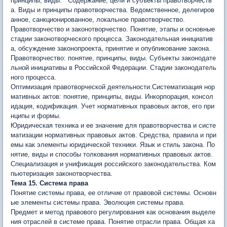
принципы, виды. Содержание, цели и субъекты правотворчеств
а. Виды и принципы правотворчества. Ведомственное, делегиров
анное, санкционированное, локальное правотворчество.
Правотворчество и законотворчество. Понятие, этапы и основные
стадии законотворческого процесса. Законодательная инициатив
а, обсуждение законопроекта, принятие и опубликование закона.
Правотворчество: понятие, принципы, виды. Субъекты законодате
льной инициативы в Российской Федерации. Стадии законодатель
ного процесса.
Оптимизация правотворческой деятельности.Систематизация нор
мативных актов: понятие, принципы, виды. Инкорпорация, консол
идация, кодификация. Учет нормативных правовых актов, его при
нципы и формы.
Юридическая техника и ее значение для правотворчества и систе
матизации нормативных правовых актов. Средства, правила и при
емы как элементы юридической техники. Язык и стиль закона. По
нятие, виды и способы толкования нормативных правовых актов.
Специализация и унификация российского законодательства. Ком
пьютеризация законотворчества.
Тема 15. Система права
Понятие системы права, ее отличие от правовой системы. Основн
ые элементы системы права. Эволюция системы права.
Предмет и метод правового регулирования как основания выделе
ния отраслей в системе права. Понятие отрасли права. Общая ха