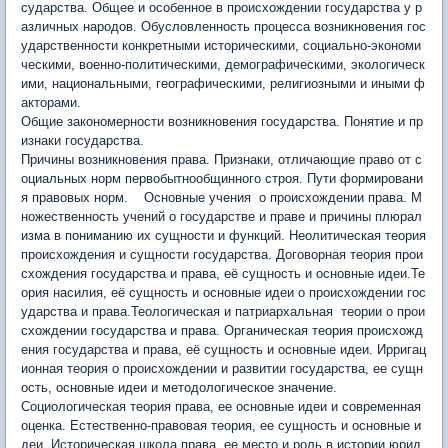
сударства. Общее и особенное в происхождении государства у р
азличных народов. Обусловленность процесса возникновения гос
ударственности конкретными историческими, социально-экономи
ческими, военно-политическими, демографическими, экологическ
ими, национальными, географическими, религиозными и иными ф
акторами.
Общие закономерности возникновения государства. Понятие и пр
изнаки государства.
Причины возникновения права. Признаки, отличающие право от с
оциальных норм первобытнообщинного строя. Пути формировани
я правовых норм. Основные учения о происхождении права. М
ножественность учений о государстве и праве и причины плюрал
изма в пониманию их сущности и функций. Неолитическая теория
происхождения и сущности государства. Договорная теория прои
схождения государства и права, её сущность и основные идеи.Те
ория насилия, её сущность и основные идеи о происхождении гос
ударства и права.Теологическая и патриархальная теории о прои
схождении государства и права. Органическая теория происхожд
ения государства и права, её сущность и основные идеи. Ирригац
ионная теория о происхождении и развитии государства, ее сущн
ость, основные идеи и методологическое значение.
Социологическая теория права, ее основные идеи и современная
оценка. Естественно-правовая теория, ее сущность и основные и
деи. Историческая школа права, ее место и роль в истории юрид