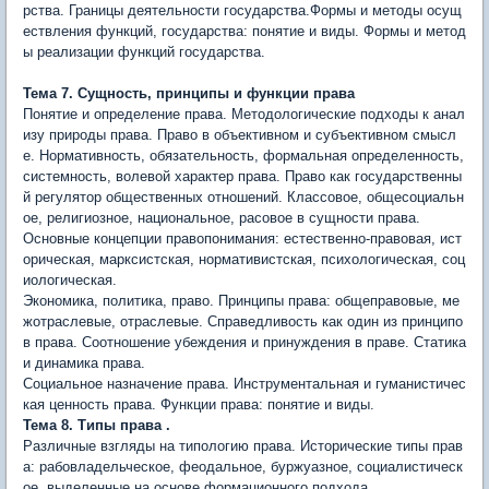
рства. Границы деятельности государства.Формы и методы осущ
ествления функций, государства: поня­тие и виды. Формы и метод
ы реализации функций государства.
Тема 7. Сущность, принципы и функции права
Понятие и определение права. Методологические подходы к анал
изу природы права. Право в объективном и субъективном смысл
е. Нормативность, обязательность, формальная определенность,
системность, волевой характер права. Право как государственны
й регулятор общественных отношений. Классовое, общесоциальн
ое, религиозное, национальное, расовое в сущности права.
Основные концепции правопонимания: естественно-правовая, ист
орическая, марксистская, нормативистская, психологическая, со­ц
иологическая.
Экономика, политика, право. Принципы права: общеправовые, ме
жотраслевые, отраслевые. Справедливость как один из принци­по
в права. Соотношение убеждения и принуждения в праве. Статика
и динамика права.
Социальное назначение права. Инструментальная и гуманис­тичес
кая ценность права. Функции права: понятие и виды.
Тема 8. Типы права .
Различные взгляды на типологию права. Ис­торические типы прав
а: рабовладельческое, феодальное, буржуаз­ное, социалистическ
ое, выделенные на основе формационного под­хода.