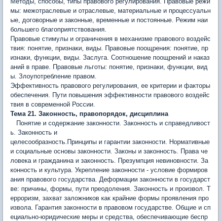
Методы, способы, типы правового регулирования. Правовые режи
мы: межотраслевые и отраслевые, материальные и процессуальн
ые, договорные и законные, временные и постоянные. Режим наи
большего благоприятствования.
Правовые стимулы и ограничения в механизме правового воздейс
твия: понятие, признаки, виды. Правовые поощрения: понятие, пр
изнаки, функции, виды. Заслуга. Соотношение поощрений и наказ
аний в праве. Правовые льготы: понятие, признаки, функции, вид
ы. Злоупотребление правом.
Эффективность правового регулирования, ее критерии и факторы
обеспечения. Пути повышения эффективности правового воздейс
твия в современной России.
Тема 21. Законность, правопорядок, дисциплина
Понятие и содержание законности. Законность и справедливост
ь. Законность и
целесообразность.Принципы и гарантии законности. Нормативные
и социальные основы законности. Законы и законность. Права че
ловека и гражданина и законность. Презумпция невиновности. За
конность и культура. Укрепление законности ‑ условие формиров
ания правового государства. Деформации законности в государст
ве: причины, формы, пути преодоления. Законность и произвол. Т
ерроризм, захват заложников как крайние формы проявления про
извола. Гарантия законности в правовом государстве. Общие и сп
ециально-юридические меры и средства, обеспечивающие беспр