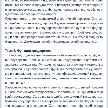
я власть, её вторичный и подзаконный характер. Система исполн
ительных органов в государстве. Институт Президента в совреме
нном правовом государстве: функции, полномочия и способы осу
ществления президентской власти.
Судебная власть, её независимый и третейский характер. Систем
а судебных органов государства.Федеральные органы государств
енной власти и органы государственной власти субъектов федер
ации, их компетенция, взаимосвяэь и функции. Проблемы реализ
ации принципа разделения властей в России. Понятие и сущность
бюрократии. Демократический и бюрок­ратический централизм.
Тема 6. Функции государства
Понятие, содержание, значение и объективный характер функц
ий государства. Соотношение функций государства с целями и з
адачами государства. Функции государства и функции отдельных
его органов. Обусловленность функций государства его сущност
ью и социальным назначением. Классификация функций государ
ства: постоянные и временные, внутренние и внешние, основные
и неосновные.
Характерис­тика основных внутренних и внешних функций, соврем
енного Российского государства и их соотношение. Динамика фун
кций государства. Связь и взаимодействие функ­ций государства.
Функции государства и своеобразие исторических периодов разви
тия государства и общества. Соотношение типа и функций госуда