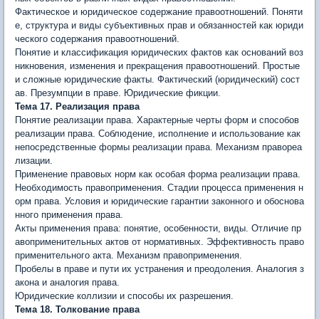
Фактическое и юридическое содержание правоотношений. По­няти
е, структура и виды субъективных прав и обязанностей как юриди
ческого содержания правоотношений.
Понятие и классификация юридических фактов как оснований воз
никновения, изменения и прекращения правоотношений. Про­стые
и сложные юридические факты. Фактический (юридический) сост
ав. Презумпции в праве. Юридические фикции.
Тема 17. Реализация права
Понятие реализации права. Характерные черты форм и спо­собов
реализации права. Соблюдение, исполнение и использование как
непосредственные формы реализации права. Механизм правореа
лизации.
Применение правовых норм как особая форма реализации пра­ва.
Необходимость правоприменения. Стадии процесса применения н
орм права. Условия и юридические гарантии законного и обоснова
нного применения права.
Акты применения права: понятие, особенности, виды. Отличие пр
авоприменительных актов от нормативных. Эффективность право
применительного акта. Механизм правоприменения.
Пробелы в праве и пути их устранения и преодоления. Ана­логия з
акона и аналогия права.
Юридические коллизии и способы их разрешения.
Тема 18. Толкование права