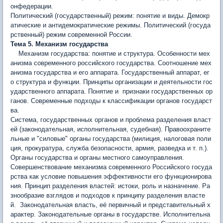
онфедерации.
Политический (государственный) режим: понятие и виды. Демокр
атические и антидемократические режимы. Политический (госуда
рственный) режим современной России.
Тема 5. Механизм государства
Механизм государства: понятие и структура. Особенности мех
анизма современного российского государства. Соотношение мех
анизма государства и его аппарата. Государственный аппарат, ег
о структура и функции. Принципы организации и деятельности гос
ударственного аппарата. Понятие и признаки государственных ор
ганов. Современные подходы к классификации органов государст
ва.
Система, государственных органов и проблема разделения власт
ей (законодательная, исполнительная, судебная). Правоохраните
льные и "силовые" органы государства (милиция, налоговая поли
ция, прокуратура, служба безопасности, армия, разведка и т. п.).
Органы государства и органы местного самоуправления.
Совершенствование механизма современного Российского го­суда
рства как условие повышения эффективности его функциони­рова
ния. Принцип разделения властей: истоки, роль и назначение. Ра
знообразие взглядов и подходов к принципу разделения власте
й. Законодательная власть, её первичный и представительный х
арактер. Законодательные органы в государстве. Исполнительна