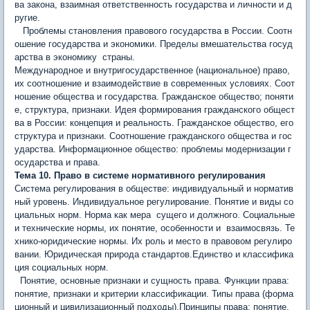
ва закона, взаимная ответственность государства и личности и д
ругие.
Проблемы ста­новления правового государства в России. Соотн
ошение государства и экономики. Пределы вмешательства госуд
арства в экономику страны.
Международное и внутригосударственное (национальное) право,
их соотношение и взаимодействие в современных условиях. Соот
ношение общества и государства. Гражданское общество; поняти
е, структура, признаки. Идея формирования гражданского общест
ва в России: концепция и реальность. Гражданское общество, его
структура и признаки. Соотношение гражданского общества и гос
ударства. Информационное общество: проблемы модернизации г
осударства и права.
Тема 10. Право в системе нормативного регулирования
Система регулирования в обществе: индивидуальный и нор­матив
ный уровень. Индивидуальное регулирование. Понятие и виды со
циальных норм. Норма как мера сущего и должного. Социальные
и технические нормы, их понятие, особенности и взаимосвязь. Те
хнико-юридические нормы. Их роль и место в пра­вовом регулиро
вании. Юридическая природа стандартов.Единство и классифика
ция социальных норм.
Понятие, основные признаки и сущность права. Функции права:
понятие, признаки и критерии классификации. Типы права (форма
ционный и цивилизационный подходы).Принципы права: понятие,