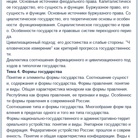
нкции. Основные источники феодального права. Капиталистическ
ое государство, его сущность и функции. Буржуазное право, его
сущность и функции. Основные источники буржуазного права. Со
циалистическое государство, его теоретические основы и особен
ности функционирования. Социалистическое государство и прав
о. Особенности государств и правовых систем переходного перио
да.
Цивилизационный подход: его достоинства и слабыe стороны. "Ч
еловеческое измерение" как критерий прогресса государственнос
ти.
Диалектика соотношения формационного и цивилизационного под
ходов в типологии государства.
Тема 4. Формы государства
Понятие и элементы формы государства. Соотношение сущност
и, содержания и формы государства. Формы правления: понятие
и виды. Общая характеристика монархии как формы правления.
Республика как форма правления, ее признаки и виды. Особеннос
ти формы правления в современной России.
Соотношение типа и формы государства. Многообразие форм пра
вления в пределах одного и того же типа государства.
Формы национально-государственного и административно-террит
ориального устройства: понятие и виды. Унитарное государство и
федерация. Федеративное устройство России: прошлое и совре­м
енность. Понятие и общая характеристика конфедерации. Виды к