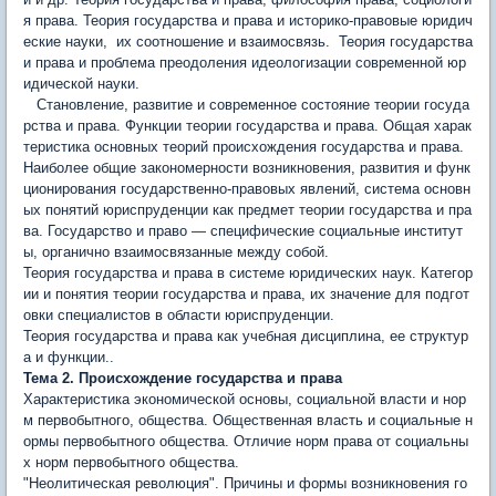
я права. Теория государства и права и историко-правовые юридич
еские науки, их соотношение и взаимосвязь. Теория государства
и права и проблема преодоления идеологизации современной юр
идической науки.
Становление, развитие и современное состояние теории госу­да
рства и права. Функции теории государства и права. Общая харак
теристика основных теорий происхождения государства и права.
Наиболее общие закономерности возникновения, развития и функ
ционирования государственно-правовых явлений, система ос­новн
ых понятий юриспруденции как предмет теории государства и пра
ва. Государство и право — специфические социальные инсти­тут
ы, органично взаимосвязанные между собой.
Теория государства и права в системе юридических наук. Категор
ии и понятия теории государства и права, их значение для подгот
овки специалистов в области юриспруденции.
Теория государства и права как учебная дисциплина, ее струк­тур
а и функции..
Тема 2. Происхождение государства и права
Характеристика экономической основы, социальной власти и нор
м первобытного, общества. Общественная власть и социальные н
ормы первобытного общества. Отличие норм права от социальны
х норм первобытного общества.
"Неолитическая революция". Причины и формы возникновения го