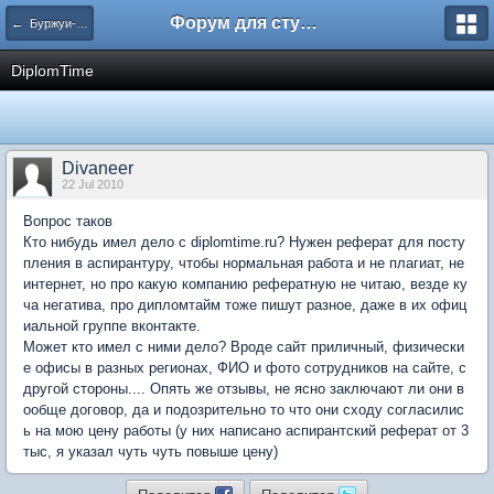
Форум для студента СГА
← Буржуи-обманщики
DiplomTime
Divaneer
22 Jul 2010
Вопрос таков
Кто нибудь имел дело с diplomtime.ru? Нужен реферат для посту
пления в аспирантуру, чтобы нормальная работа и не плагиат, не
интернет, но про какую компанию рефератную не читаю, везде ку
ча негатива, про дипломтайм тоже пишут разное, даже в их офиц
иальной группе вконтакте.
Может кто имел с ними дело? Вроде сайт приличный, физически
е офисы в разных регионах, ФИО и фото сотрудников на сайте, с
другой стороны.... Опять же отзывы, не ясно заключают ли они в
ообще договор, да и подозрительно то что они сходу согласилис
ь на мою цену работы (у них написано аспирантский реферат от 3
тыс, я указал чуть чуть повыше цену)