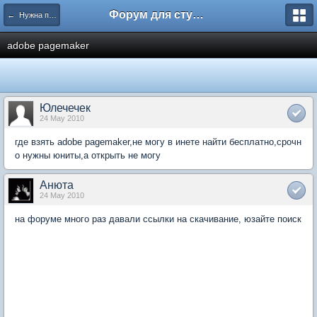
Форум для студента СГА
← Нужна помощь
adobe pagemaker
Юлечечек
24 May 2010
где взять adobe pagemaker,не могу в инете найти бесплатно,срочн
о нужны юниты,а открыть не могу
Анюта
24 May 2010
на форуме много раз давали ссылки на скачивание, юзайте поиск