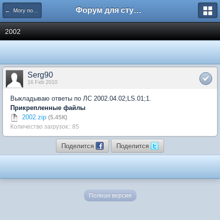
Форум для студента СГА
← Могу помочь
2002
Serg90
16 Feb 2010
Выкладываю ответы по ЛС 2002.04.02;LS.01;1.
Прикрепленные файлы
2002.zip
(5.45К)
Количество загрузок:: 85
Поделится
Поделится
Полная версия