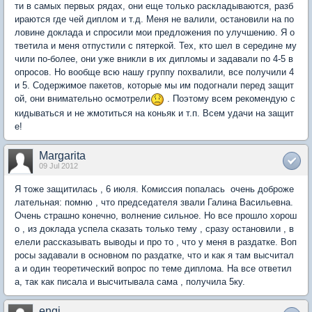
ти в самых первых рядах, они еще только раскладываются, разб
ираются где чей диплом и т.д. Меня не валили, остановили на по
ловине доклада и спросили мои предложения по улучшению. Я о
тветила и меня отпустили с пятеркой. Тех, кто шел в середине му
чили по-более, они уже вникли в их дипломы и задавали по 4-5 в
опросов. Но вообще всю нашу группу похвалили, все получили 4
и 5. Содержимое пакетов, которые мы им подогнали перед защит
ой, они внимательно осмотрели
. Поэтому всем рекомендую с
кидываться и не жмотиться на коньяк и т.п. Всем удачи на защит
е!
Margarita
09 Jul 2012
Я тоже защитилась , 6 июля. Комиссия попалась очень доброже
лательная: помню , что председателя звали Галина Васильевна.
Очень страшно конечно, волнение сильное. Но все прошло хорош
о , из доклада успела сказать только тему , сразу остановили , в
елели рассказывать выводы и про то , что у меня в раздатке. Воп
росы задавали в основном по раздатке, что и как я там высчитал
а и один теоретический вопрос по теме диплома. На все ответил
а, так как писала и высчитывала сама , получила 5ку.
engi