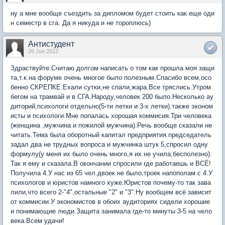
ну а мне вообще съездить за дипломом будет стоить как еще оди
н семестр в сга. Да я никуда и не тороплюсь)
Антистудент
26 Jun 2012
Здраствуйте.Считаю долгом написать о том как прошла моя защи
та,т.к.на форуме очень многое было полезным.Спасибо всем,осо
бенно СКРЕПКЕ.Ехали сутки,не спали,жара.Все тряслись.Утром
бегом на трамвай и в СГА.Народу,человек 200 было.Несколько ау
диторий,психологи отдельно(5-ти летки и 3-х летки),также эконом
исты и психологи.Мне попалась хорошая коммисия.Три человека
(женщина ,мужчина и пожилой мужчина).Речь вообще сказали не
читать.Тема была оборотный капитал предприятия.председатель
задал два не трудных вопроса и мужчинка штук 5,спросил одну
формулу(у меня их было очень много,я их не учила,бесполезно).
Так я ему и сказала.В окончании спросили где работаешь и ВСЁ!
Получила 4.У нас из 65 чел.двоек не было,троек напополам с 4.У
психологов и юристов намного хуже.Юристов почему-то так зава
лили,что всего 2-"4",остальные "2" и "3".Ну вообщем всё зависит
от коммисии.У экономистов в обоих аудиториях сидели хорошие
и понимающие люди.Защита занимала где-то минуты 3-5 на чело
века.Всем удачи!