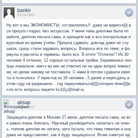
bankir
03 Jul 2012
Ну вот и мы ЭКОНОМИСТЫ отстрелялись!! даже не верится))) в
се прошло гладко, без эксцессов. У меня тема диплома была по
работе, диплом писала сама, в принципе как и все контрольные и
курсовые во время учебы. Пришла сдавать: доклад даже не слу
шали, сразу стали задавать вопросы. Вопросы все по теме, и фо
рмулы и расчеты и термины, было все. В итоге "Отлично"! Из 30
человек 4 отлично, 12 хорошо остальные тройки. Беременных воо
бще пожалели: никто из них не ответил ни на один вопрос комисс
ии, но двоек никому не поставили. С нами в потоке сдавали юрис
ты и психологи. У юристов из 18 человек - 5 двоек и пересдачу в
этом году не разрешили....год переучиваться(((((лотерея блин))))е
сли есть вопросы пишите ks111y@mail.ru
alisap
05 Jul 2012
Защищала диплом в Москве 27 июня, диплом писала сама, но вс
е равно очень боялась. Научный руководитель попалась не очен
ь, толком диплом не читала, зато пугала, что тема тяжелая и она
даже не представляет, как я буду защищаться. Всем советую ид