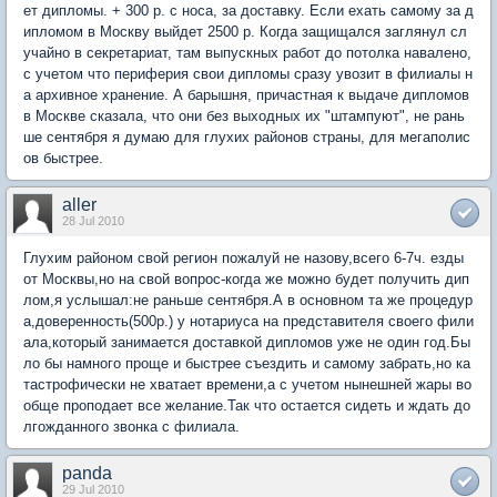
ет дипломы. + 300 р. с носа, за доставку. Если ехать самому за д
ипломом в Москву выйдет 2500 р. Когда защищался заглянул сл
учайно в секретариат, там выпускных работ до потолка навалено,
с учетом что периферия свои дипломы сразу увозит в филиалы н
а архивное хранение. А барышня, причастная к выдаче дипломов
в Москве сказала, что они без выходных их "штампуют", не рань
ше сентября я думаю для глухих районов страны, для мегаполис
ов быстрее.
aller
28 Jul 2010
Глухим районом свой регион пожалуй не назову,всего 6-7ч. езды
от Москвы,но на свой вопрос-когда же можно будет получить дип
лом,я услышал:не раньше сентября.А в основном та же процедур
а,доверенность(500р.) у нотариуса на представителя своего фили
ала,который занимается доставкой дипломов уже не один год.Бы
ло бы намного проще и быстрее съездить и самому забрать,но ка
тастрофически не хватает времени,а с учетом нынешней жары во
обще проподает все желание.Так что остается сидеть и ждать до
лгожданного звонка с филиала.
panda
29 Jul 2010