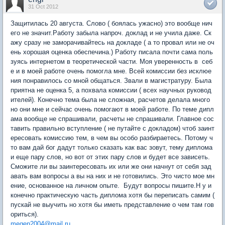
31 Oct 2012
Защитилась 20 августа. Слово ( боялась ужасно) это вообще нич
его не значит.Работу забыла напроч. доклад и не учила даже. Ск
ажу сразу не заморачивайтесь на докладе ( а то провал или не оч
ень хорошая оценка обеспечина.) Работу писала почти сама поль
зуясь интернетом в теоретической части. Моя уверенность в себ
е и в моей работе очень помогла мне. Всей комиссии без исклюе
ния понравилось со мной общаться. Звали в магистратуру. Была
приятна не оценка 5, а похвала комиссии ( всех научных руковод
ителей). Конечно тема была не сложная, расчетов делала много
но они мне и сейчас очень помогают в моей работе. По теме дипл
ама вообще не спрашивали, расчеты не спрашивали. Главное сос
тавить правильно вступление ( не путайте с докладом) чтоб заинт
ересовать комиссию тем, в чем вы особо разбираетесь. Потому ч
то вам дай бог дадут только сказать как вас зовут, тему диплома
и еще пару слов, но вот от этих пару слов и будет все зависеть.
Сможите ли вы заинтересовать их или же они начнут от себя зад
авать вам вопросы а вы на них и не готовились. Это чисто мое мн
ение, основанное на личном опыте. Будут вопросы пишите.Н у и
конечно практическую часть диплома хотя бы переписать самим (
пускай не выучить но хотя бы иметь представление о чем там гов
ориться).
megen2004@mail.ru