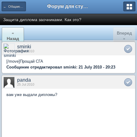
Форум для студента СГА
← Общаются экономисты
Защита диплома заочниками. Как это?
«
Вперед
Назад
»
sminki
21 Jul 2010
[/move]Прощай СГА
Сообщение отредактировал sminki: 21 July 2010 - 20:23
panda
25 Jul 2010
вам уже выдали дипломы?