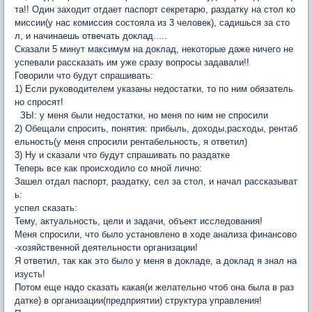
та!! Один заходит отдает паспорт секретарю, раздатку на стол ко
миссии(у нас комиссия состояла из 3 человек), садишься за сто
л, и начинаешь отвечать доклад.....
Сказали 5 минут максимум на доклад, некоторые даже ничего не
успевали рассказать им уже сразу вопросы задавали!!
Говорили что будут спрашивать:
1) Если руководителем указаны недостатки, то по ним обязатель
но спросят!
ЗЫ: у меня были недостатки, но меня по ним не спросили
2) Обещали спросить, понятия: прибыль, доходы,расходы, рентаб
ельность(у меня спросили рентабельность, я ответил)
3) Ну и сказали что будут спрашивать по раздатке
Теперь все как происходило со мной лично:
Зашел отдал паспорт, раздатку, сел за стол, и начал рассказыват
ь:
успел сказать:
Тему, актуальность, цели и задачи, объект исследования!
Меня спросили, что было установлено в ходе анализа финансово
-хозяйственной деятельности организации!
Я ответил, так как это было у меня в докладе, а доклад я знал на
изусть!
Потом еще надо сказать какая(и желательно чтоб она была в раз
датке) в организации(предприятии) структура управления!