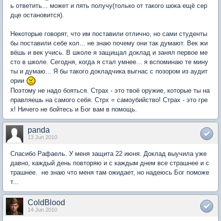
ь ответить... может и пять получу(только от такого шока ещё сер
дце остановится).
Некоторые говорят, что им поставили отлично, но сами студенты
бы поставили себе кол... не знаю почему они так думают. Век жи
вёшь и век учись. В школе я защищал доклад и занял первое ме
сто в школе. Сегодня, когда я стал умнее... я вспоминаю те мину
ты и думаю... Я бы такого докладчика выгнас с позором из аудит
ории
Поэтому не надо бояться. Страх - это твоё оружие, которые ты на
правляешь на самого себя. Стрх = самоубийство! Страх - это гре
х! Ничего не бойтесь и Бог вам в помощь.
panda
13 Jun 2010
Спасибо Рафаель. У меня защита 22 июня. Доклад выучила уже
давно, каждый день повторяю и с каждым днем все страшнее и с
трашнее. не знаю что меня там ожидает, но надеюсь Бог поможе
т...
ColdBlood
14 Jun 2010