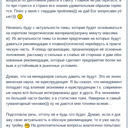
вопросы по дипломной работе я смогу. Главное не растеряться, а
то при стрессе и страхе все знания удивительным образом теряю
тся. Плюс у меня с сердцем проблема))) не дай Бог вопросами уб
ьют)))
Начинать буду с актуальности темы, которая будет основываться
на коротком теоретическом материале(затрачу минуту максима
м). Из актуальности темы со всеми предтечами на которых будут
даваться рекомендации я плавно(логически) переберусь в практи
ческую часть. Я опишу организацию, проанализирую её основные
положения, расскажу о сильных и слабых её сторонах и дам обос
нованные рекомендации, которые сделают предприятие более жи
вым и устойчивым в рыночных условиях.
Думаю, что на менеджеров сильно давить не будут. Это не эконо
мическая наука, не юриспруденция. Я бы сказал, что менеджмент
попадает под влияние экономики и юриспруденции т.к. современн
ые науки всё больше интегрированы друг в друга. Я в экономике
по большей части балбес и в статистике тоже. Наверное я самый
гуманитарный человек))) ну не даются мне точняки всякие...
Подготовлю речь, отточу её и будь что будет. Думаю, если я док
ажу свою актуальность и обосную рекомендации, то я уже заслу
жу тройку
На дополнительные вопросы аналогично попытаюс