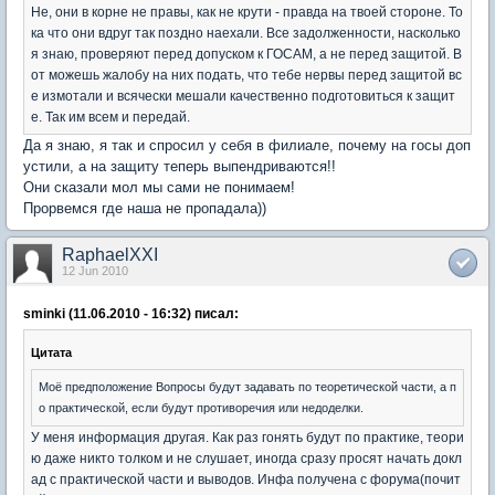
Не, они в корне не правы, как не крути - правда на твоей стороне. То
ка что они вдруг так поздно наехали. Все задолженности, насколько
я знаю, проверяют перед допуском к ГОСАМ, а не перед защитой. В
от можешь жалобу на них подать, что тебе нервы перед защитой вс
е измотали и всячески мешали качественно подготовиться к защит
е. Так им всем и передай.
Да я знаю, я так и спросил у себя в филиале, почему на госы доп
устили, а на защиту теперь выпендриваются!!
Они сказали мол мы сами не понимаем!
Прорвемся где наша не пропадала))
RaphaelXXI
12 Jun 2010
sminki (11.06.2010 - 16:32) писал:
Цитата
Моё предположение Вопросы будут задавать по теоретической части, а п
о практической, если будут противоречия или недоделки.
У меня информация другая. Как раз гонять будут по практике, теори
ю даже никто толком и не слушает, иногда сразу просят начать докл
ад с практической части и выводов. Инфа получена с форума(почит