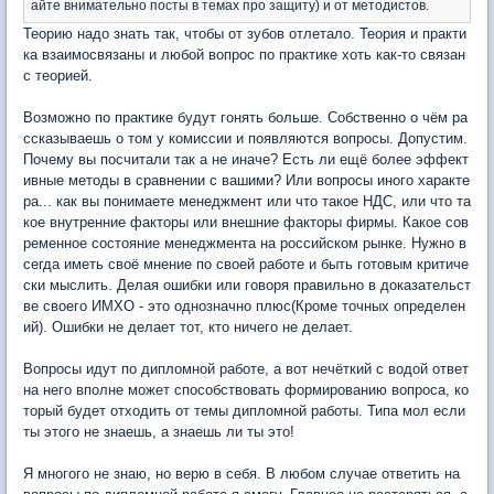
айте внимательно посты в темах про защиту) и от методистов.
Теорию надо знать так, чтобы от зубов отлетало. Теория и практи
ка взаимосвязаны и любой вопрос по практике хоть как-то связан
с теорией.
Возможно по практике будут гонять больше. Собственно о чём ра
ссказываешь о том у комиссии и появляются вопросы. Допустим.
Почему вы посчитали так а не иначе? Есть ли ещё более эффект
ивные методы в сравнении с вашими? Или вопросы иного характе
ра... как вы понимаете менеджмент или что такое НДС, или что та
кое внутренние факторы или внешние факторы фирмы. Какое сов
ременное состояние менеджмента на российском рынке. Нужно в
сегда иметь своё мнение по своей работе и быть готовым критиче
ски мыслить. Делая ошибки или говоря правильно в доказательст
ве своего ИМХО - это однозначно плюс(Кроме точных определен
ий). Ошибки не делает тот, кто ничего не делает.
Вопросы идут по дипломной работе, а вот нечёткий с водой ответ
на него вполне может способствовать формированию вопроса, ко
торый будет отходить от темы дипломной работы. Типа мол если
ты этого не знаешь, а знаешь ли ты это!
Я многого не знаю, но верю в себя. В любом случае ответить на