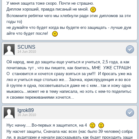
У меня защита тоже скоро. Почти не страшно.
Диплом хороший, правда писаный не мной.
Вспомните ребятки чего мы хлебнули ради этих дипломов за эти
годы то)
не думайте что будет когда вы будете его защищать - лучше дум
айте что будет после!
SCUNS
14 Jun 2010
Ой народ, мне до защиты еще учиться и учиться, 2,5 года, а как
почитаешь тут , что вы пишете, как боитесь, МНЕ УЖЕ СТРАШН
О становится и хочется сразу взяться за ум!!! И бросать уже жа
лко и учиться еще столько же... Заочка, юриспруденция и во все
й группе я одна, посоветываться даже не с кем...так и хожу одна
мыкаюсь...может не в тему написала, но хоть с кем-то поделитьс
я своими переживаниями хочется...
Igrok89
16 Jun 2010
Нус начну.....Во-первых я защитился, на 4
Ну насчет защиты, Сначала нас всех (нас было 39 человек) собра
ли, в аудитории и начали рассказывать как будет проходить защи