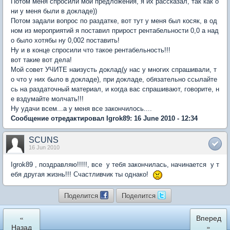
Потом меня спросили мои предложения, я их рассказал, так как о
ни у меня были в докладе))
Потом задали вопрос по раздатке, вот тут у меня был косяк, в од
ном из мероприятий я поставил прирост рентабельности 0,0 а над
о было хотябы ну 0,002 поставить!
Ну и в конце спросили что такое рентабельность!!!
вот такие вот дела!
Мой совет УЧИТЕ наизусть доклад(у нас у многих спрашивали, т
о что у них было в докладе), при докладе, обязательно ссылайте
сь на раздаточный материал, и когда вас спрашивают, говорите, н
е вздумайте молчать!!!
Ну удачи всем...а у меня все закончилось....
Сообщение отредактировал Igrok89: 16 June 2010 - 12:34
SCUNS
16 Jun 2010
Igrok89 , поздравляю!!!!!, все у тебя закончилась, начинается у т
ебя другая жизнь!!! Счастливчик ты однако!
Поделится
Поделится
«
Вперед
Назад
»