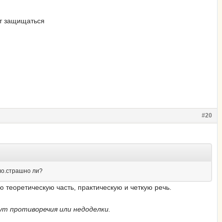
ет защищаться
#20
ло.страшно ли?
ю теоретическую часть, практическую и четкую речь.
ут противоречия или недоделки.