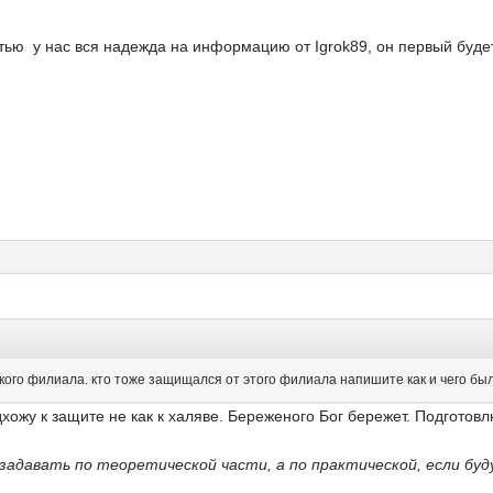
остью у нас вся надежда на информацию от Igrok89, он первый буд
кого филиала. кто тоже защищался от этого филиала напишите как и чего бы
хожу к защите не как к халяве. Береженого Бог бережет. Подготовл
адавать по теоретической части, а по практической, если буд