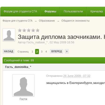
Форум для студента СГА
Форумы
Пользователи
Кричалка
Форум для студента СГА
→
Образование
→
Общаются экономисты
Защита диплома заочниками. К
Автор
Гость_natlave_*
,
02 May 2009 16:56
НАЗАД
ВПЕРЕД
»
Страниц
1
2
3
4
Сообщений в теме: 99
Гость_domini4ka_*
Отправлено
26 June 2009 - 07:32
защищались в Екатеринбурге,заходил
Гости