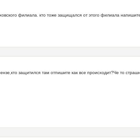
ховского филиала. кто тоже защищался от этого филиала напишите
ензе,кто защитился там отпишите как все происходит?Че то страшно