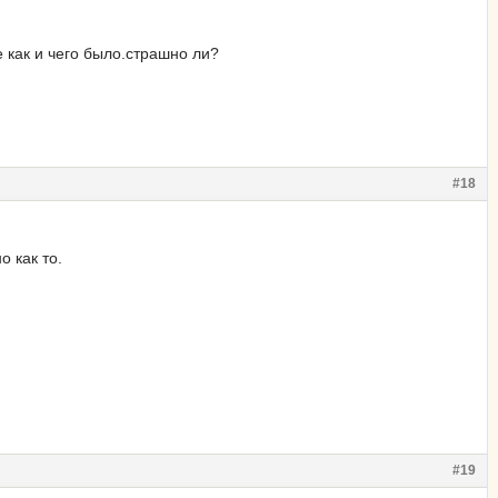
 как и чего было.страшно ли?
#18
 как то.
#19