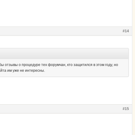
#14
бы отзывы о процедуре тех форумчан, кто защитился в этом году, но
йта им уже не интересны.
#15