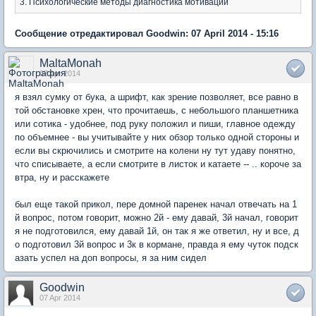
3. Психологические методы диагностика мотивации
Сообщение отредактировал Goodwin: 07 April 2014 - 15:16
MaltaMonah
07 Apr 2014
я взял сумку от бука, а шрифт, как зрение позволяет, все равно в
той обстановке хрен, что прочитаешь, с небольшого планшетника
или сотика - удобнее, под руку положил и пиши, главное одежду
по объемнее - вы учитывайте у них обзор только одной стороны и
если вы скрючились и смотрите на колени ну тут удаву понятно,
что списываете, а если смотрите в листок и катаете -- .. короче за
втра, ну и расскажете
был еще такой прикол, пере домной паренек начал отвечать на 1
й вопрос, потом говорит, можно 2й - ему давай, 3й начал, говорит
я не подготовился, ему давай 1й, он так я же ответил, ну и все, д
о подготовил 3й вопрос и 3к в кормане, правда я ему чуток подск
азать успел на доп вопросы, я за ним сидел
Goodwin
07 Apr 2014