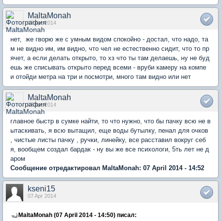
MaltaMonah
07 Apr 2014
нет, же гворю же с умным видом спокойно - достал, что надо, та
м не видно им, им видно, что чел не естественно сидит, что то пр
ячет, а если делать открыто, то хз что ты там делаешь, ну не буд
ешь же списывать открыто перед всеми - вруби камеру на компе
и отойди метра на три и посмотри, много там видно или нет
MaltaMonah
07 Apr 2014
главное быстр в сумке найти, то что нужно, что бы пачку всю не в
ытаскивать, я всю вытащил, еще воды бутылку, пенал для очков
, чистые листы пачку , ручки, линейку, все расставил вокруг себ
я, вообщем создал бардак - ну вы же все психологи, 5ть лет не д
аром
Сообщение отредактировал MaltaMonah: 07 April 2014 - 14:52
kseni15
07 Apr 2014
MaltaMonah (07 April 2014 - 14:50) писал: