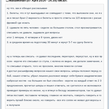
MaltaMonah (07 April 2014 - 14:35) писал:
ну что. как и обещал рассказываю
1. билеты, что я тут выкладывал не совпадают с теми, что выложили они, но я к
ак и писал брал 2 варианта и билеты и просто ответы на 115 вопросов с расши
фровкой где искать
2. сдавали по пять человек - сидели за большим столом, стол просматривается,
списывать не давали, задавали доп вопросы
итог 1 пятерка, 4 четверки и 9 троек, двоек нет
3. в среднем время на подготовку 30 минут и мунут 5-7 на сдачу билета
ну а теперь как списать - я сдавал последним, перегорел, переустал, ну и все пр
осек - короче кто списывал со стула, с колена их видно, им делали замечание, к
то списывал открыто, того не просекли, многим помогли сотики
я достал расшифровку вопросов нашел свои вопросы, шпоры положил перед со
бой, нашел ответы, убрал лишнее,разложил вокруг себя бумаги академические
набросал костяк - на большее не был способен - короче на каждый ответ по 2 3
предложения, прочитал шпоры и пошел отвечать, не суетился и не волновался
приводил примеры из жизни, ну и втянул в беседу экзаменаторов, так то думал
пятак поставят, поставили четверку, главное не молчать, говорить говорить и го
ворить пускай близко около, но говорить - все кто сопли не жевал доп воросы н
е получали