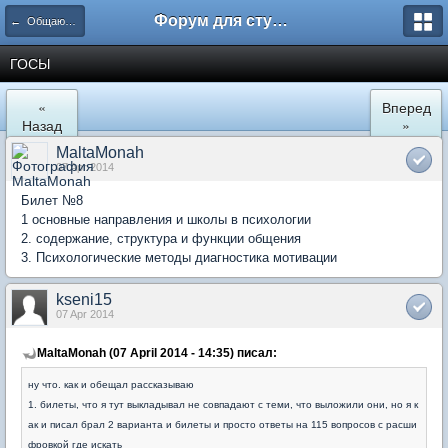
Форум для студента СГА
← Общаются психологи
ГОСЫ
«
Вперед
Назад
»
MaltaMonah
07 Apr 2014
Билет №8
1 основные направления и школы в психологии
2. содержание, структура и функции общения
3. Психологические методы диагностика мотивации
kseni15
07 Apr 2014
MaltaMonah (07 April 2014 - 14:35) писал:
ну что. как и обещал рассказываю
1. билеты, что я тут выкладывал не совпадают с теми, что выложили они, но я к
ак и писал брал 2 варианта и билеты и просто ответы на 115 вопросов с расши
фровкой где искать