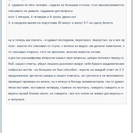
2. сдавали по пять человек - сидели за большим столом, стол просматривается,
списывать не давали, задавали доп вопросы
итог 1 пятерка, 4 четверки и 9 троек, двоек нет
3. в среднем время на подготовку 30 минут и мунут 5-7 на сдачу билета
ну а теперь как списать - я сдавал последним, перегорел, переустал, ну и все пр
осек - короче кто списывал со стула, с колена их видно, им делали замечание, к
то списывал открыто, того не просекли, многим помогли сотики
я достал расшифровку вопросов нашел свои вопросы, шпоры положил перед со
бой, нашел ответы, убрал лишнее,разложил вокруг себя бумаги академические
набросал костяк - на большее не был способен - короче на каждый ответ по 2 3
предложения, прочитал шпоры и пошел отвечать, не суетился и не волновался
приводил примеры из жизни, ну и втянул в беседу экзаменаторов, так то думал
пятак поставят, поставили четверку, главное не молчать, говорить говорить и го
ворить пускай близко около, но говорить - все кто сопли не жевал доп воросы н
е получали