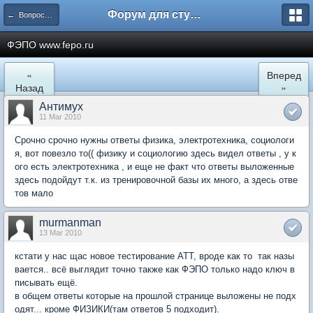
Форум для студента СГА
← Вопросы и ответы
ФЭПО www.fepo.ru
«
Вперед
Назад
»
Антимух
11 Mar 2010
Срочно срочно нужны ответы физика, электротехника, социологи
я, вот повезло то(( физику и социологию здесь видел ответы , у к
ого есть электротехника , и еще не факт что ответы выложенные
здесь подойдут т.к. из тренировочной базы их много, а здесь отве
тов мало
murmanman
13 Mar 2010
кстати у нас щас новое тестирование АТТ, вроде как то так назы
вается.. всё выглядит точно также как ФЭПО только надо ключ в
писывать ещё.
в общем ответы которые на прошлой странице выложены не подх
одят... кроме ФИЗИКИ(там ответов 5 подходит).