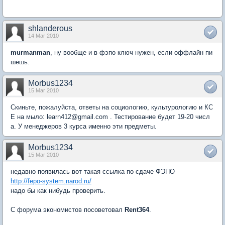
shlanderous
14 Mar 2010
murmanman
, ну вообще и в фэпо ключ нужен, если оффлайн пи
шешь.
Morbus1234
15 Mar 2010
Скиньте, пожалуйста, ответы на социологию, культурологию и КС
Е на мыло: learn412@gmail.com . Тестирование будет 19-20 числ
а. У менеджеров 3 курса именно эти предметы.
Morbus1234
15 Mar 2010
недавно появилась вот такая ссылка по сдаче ФЭПО
http://fepo-system.narod.ru/
надо бы как нибудь проверить.
С форума экономистов посоветовал
Rent364
.