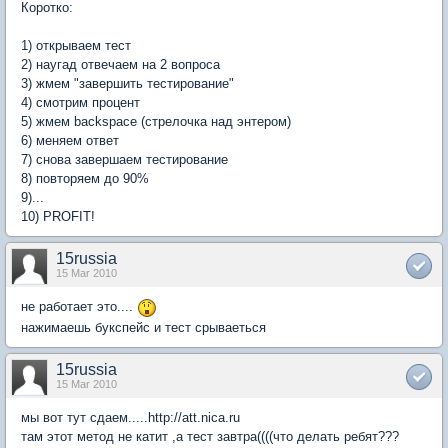
Коротко:
1) открываем тест
2) наугад отвечаем на 2 вопроса
3) жмем "завершить тестирование"
4) смотрим процент
5) жмем backspace (стрелочка над энтером)
6) меняем ответ
7) снова завершаем тестирование
8) повторяем до 90%
9)...
10) PROFIT!
15russia
15 Mar 2010
не работает это....
нажимаешь букспейс и тест срываеться
15russia
15 Mar 2010
мы вот тут сдаем.....http://att.nica.ru
там этот метод не катит ,а тест завтра((((что делать ребят???