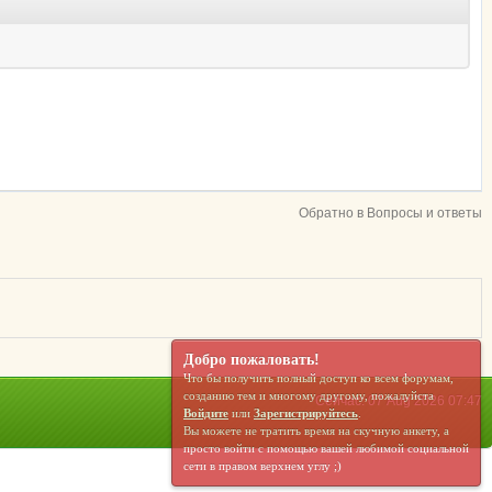
Обратно в Вопросы и ответы
Добро пожаловать!
Что бы получить полный доступ ко всем форумам,
созданию тем и многому другому, пожалуйста
Сейчас: 07 Aug 2026 07:47
Войдите
или
Зарегистрируйтесь
.
Вы можете не тратить время на скучную анкету, а
просто войти с помощью вашей любимой социальной
сети в правом верхнем углу ;)