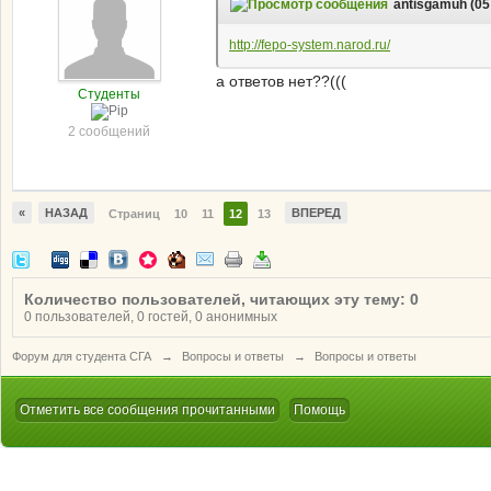
antisgamuh (05
http://fepo-system.narod.ru/
а ответов нет??(((
Студенты
2 сообщений
«
НАЗАД
ВПЕРЕД
Страниц
10
11
12
13
Количество пользователей, читающих эту тему: 0
0 пользователей, 0 гостей, 0 анонимных
Форум для студента СГА
→
Вопросы и ответы
→
Вопросы и ответы
Отметить все сообщения прочитанными
Помощь