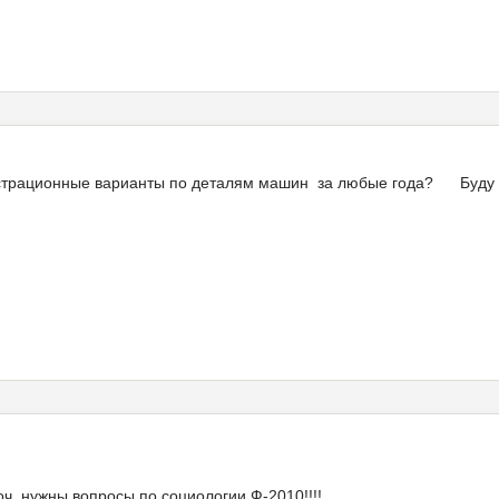
онстрационные варианты по деталям машин за любые года? Буду
оч. нужны вопросы по социологии Ф-2010!!!!