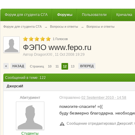
Форум для студента СГА
Форумы
Пользователи
Кричалка
Форум для студента СГА
→
Вопросы и ответы
→
Вопросы и ответы
1
Голосов
ФЭПО www.fepo.ru
Автор
DragonXXI
,
11 Oct 2008 19:29
«
НАЗАД
ВПЕРЕД
Страниц
10
11
12
13
Сообщений в теме: 122
ДжерсиИ
Абитуриент
Отправлено
02 September 2010 - 14:58
помогите-спасите! =((
буду безмерно благодарна. необходимы
Сообщение отредактировал ДжерсиИ: 0
Студенты