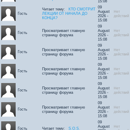
15:08
09
Читает тему:
КТО СМОТРИТ
August
Нет
Гость
ЛЕКЦИИ ОТ НАЧАЛА ДО
2026 -
действий
КОНЦА?
15:08
09
Просматривает главную
August
Нет
Гость
страницу форума
2026 -
действий
15:08
09
Просматривает главную
August
Нет
Гость
страницу форума
2026 -
действий
15:08
09
Просматривает главную
August
Нет
Гость
страницу форума
2026 -
действий
15:08
09
Просматривает главную
August
Нет
Гость
страницу форума
2026 -
действий
15:08
09
Просматривает главную
August
Нет
Гость
страницу форума
2026 -
действий
15:08
09
August
Нет
Гость
Читает тему:
S.О.S.