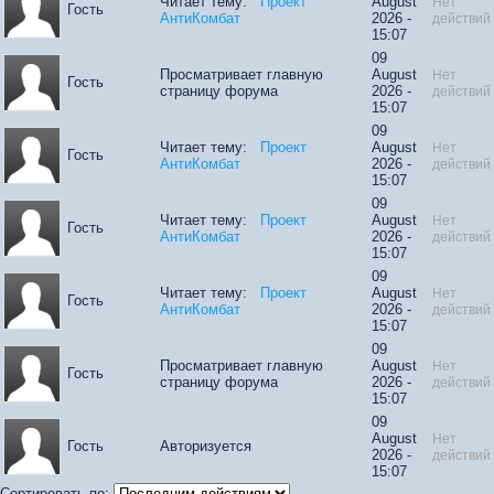
Читает тему:
Проект
August
Нет
Гость
АнтиКомбат
2026 -
действий
15:07
09
Просматривает главную
August
Нет
Гость
страницу форума
2026 -
действий
15:07
09
Читает тему:
Проект
August
Нет
Гость
АнтиКомбат
2026 -
действий
15:07
09
Читает тему:
Проект
August
Нет
Гость
АнтиКомбат
2026 -
действий
15:07
09
Читает тему:
Проект
August
Нет
Гость
АнтиКомбат
2026 -
действий
15:07
09
Просматривает главную
August
Нет
Гость
страницу форума
2026 -
действий
15:07
09
August
Нет
Гость
Авторизуется
2026 -
действий
15:07
Сортировать по: