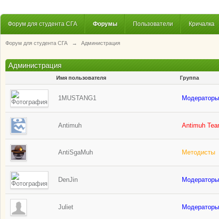
Форум для студента СГА
Форумы
Пользователи
Кричалка
Форум для студента СГА
→
Администрация
Администрация
Имя пользователя
Группа
1MUSTANG1
Модераторы
Antimuh
Antimuh Te
AntiSgaMuh
Методисты
DenJin
Модераторы
Juliet
Модераторы