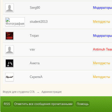
Serg90
Модераторы
student2013
Методисты
Trojan
Модераторы
vav
Antimuh Te
Анюта
Методисты
СкрепкА
Методисты
Форум для студента СГА
→
Администрация
RSS
Отметить все сообщения прочитанными
Помощь