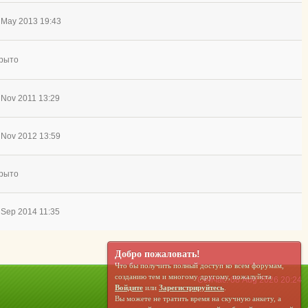
 May 2013 19:43
рыто
 Nov 2011 13:29
 Nov 2012 13:59
рыто
 Sep 2014 11:35
Добро пожаловать!
Что бы получить полный доступ ко всем форумам,
созданию тем и многому другому, пожалуйста
Сейчас: 08 Aug 2026 20:24
Войдите
или
Зарегистрируйтесь
.
Вы можете не тратить время на скучную анкету, а