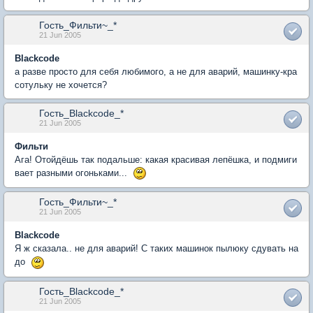
Гость_Фильти~_*
21 Jun 2005
Blackcode
а разве просто для себя любимого, а не для аварий, машинку-кра
сотульку не хочется?
Гость_Blackcode_*
21 Jun 2005
Фильти
Ага! Отойдёшь так подальше: какая красивая лепёшка, и подмиги
вает разными огоньками...
Гость_Фильти~_*
21 Jun 2005
Blackcode
Я ж сказала.. не для аварий! С таких машинок пылюку сдувать на
до
Гость_Blackcode_*
21 Jun 2005