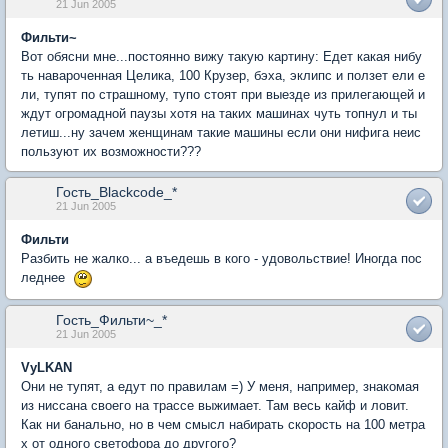
21 Jun 2005
Фильти~
Вот обясни мне...постоянно вижу такую картину: Едет какая нибу
ть навароченная Целика, 100 Крузер, бэха, эклипс и ползет ели е
ли, тупят по страшному, тупо стоят при выезде из прилегающей и
ждут огромадной паузы хотя на таких машинах чуть топнул и ты
летиш...ну зачем женщинам такие машины если они нифига неис
пользуют их возможности???
Гость_Blackcode_*
21 Jun 2005
Фильти
Разбить не жалко... а въедешь в кого - удовольствие! Иногда пос
леднее
Гость_Фильти~_*
21 Jun 2005
VyLKAN
Они не тупят, а едут по правилам =) У меня, например, знакомая
из ниссана своего на трассе выжимает. Там весь кайф и ловит.
Как ни банально, но в чем смысл набирать скорость на 100 метра
х от одного светофора до другого?