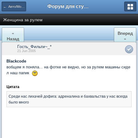
Форум для студента СГА
← Авто/Мото и другая техника
Женщина за рулем
«
Вперед
Назад
»
Гость_Фильти~_*
21 Jun 2005
Blackcode
вобщем я поняла... на фотке не видно, но за рулем машины сиде
л наш папик
Цитата
Среди нас лихачей дофига: адреналина и бахвальства у нас всегда
было много