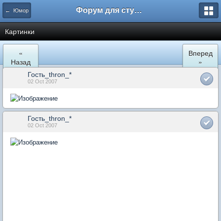
Форум для студента СГА
← Юмор
Картинки
«
Вперед
Назад
»
Гость_thron_*
02 Oct 2007
Гость_thron_*
02 Oct 2007