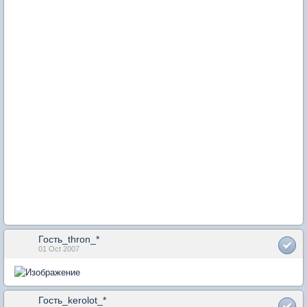
Гость_thron_*
01 Oct 2007
Гость_kerolot_*