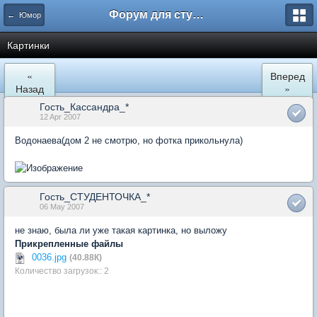
Форум для студента СГА
← Юмор
Картинки
«
Вперед
Назад
»
Гость_Кассандра_*
12 Apr 2007
Водонаева(дом 2 не смотрю, но фотка прикольнула)
Гость_СТУДЕНТОЧКА_*
06 May 2007
не знаю, была ли уже такая картинка, но выложу
Прикрепленные файлы
0036.jpg
(40.88К)
Количество загрузок:: 2