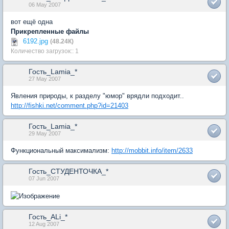
06 May 2007
вот ещё одна
Прикрепленные файлы
6192.jpg
(48.24К)
Количество загрузок:: 1
Гость_Lamia_*
27 May 2007
Явления природы, к разделу "юмор" врядли подходит..
http://fishki.net/comment.php?id=21403
Гость_Lamia_*
29 May 2007
Функциональный максимализм:
http://mobbit.info/item/2633
Гость_СТУДЕНТОЧКА_*
07 Jun 2007
Гость_ALi_*
12 Aug 2007