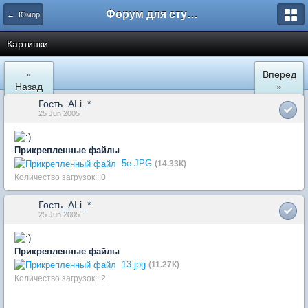
Форум для студента СГА
← Юмор
Картинки
«
Вперед
Назад
»
Гость_ALi_*
25 Jun 2005
Прикрепленные файлы
5e.JPG
(14.33К)
Количество загрузок:: 0
Гость_ALi_*
25 Jun 2005
Прикрепленные файлы
13.jpg
(11.27К)
Количество загрузок:: 2