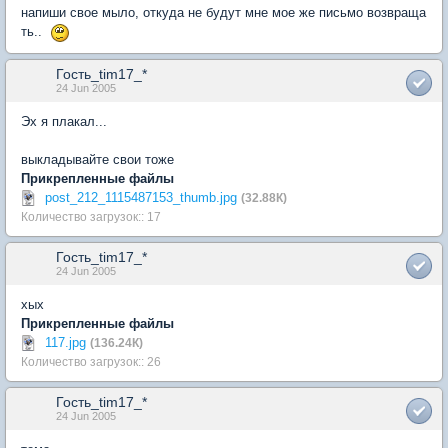
напиши свое мыло, откуда не будут мне мое же письмо возвраща
ть..
Гость_tim17_*
24 Jun 2005
Эх я плакал...
выкладывайте свои тоже
Прикрепленные файлы
post_212_1115487153_thumb.jpg
(32.88К)
Количество загрузок:: 17
Гость_tim17_*
24 Jun 2005
хых
Прикрепленные файлы
117.jpg
(136.24К)
Количество загрузок:: 26
Гость_tim17_*
24 Jun 2005