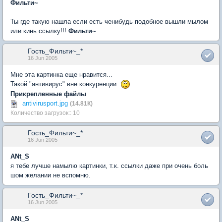
Фильти~
Ты где такую нашла если есть ченибудь подобное вышли мылом
или кинь ссылку!!!
Фильти~
Гость_Фильти~_*
16 Jun 2005
Мне эта картинка еще нравится...
Такой "антивирус" вне конкуренции
Прикрепленные файлы
antivirusport.jpg
(14.81К)
Количество загрузок:: 10
Гость_Фильти~_*
16 Jun 2005
ANt_S
я тебе лучше намылю картинки, т.к. ссылки даже при очень боль
шом желании не вспомню.
Гость_Фильти~_*
16 Jun 2005
ANt_S