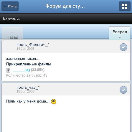
Форум для студента СГА
← Юмор
Картинки
«
Вперед
Назад
»
Гость_Фильти~_*
14 Jun 2005
жизненная такая...
Прикрепленные файлы
_____.jpg
(33.85К)
Количество загрузок:: 43
Гость_vav_*
15 Jun 2005
Прям как у меня дома...