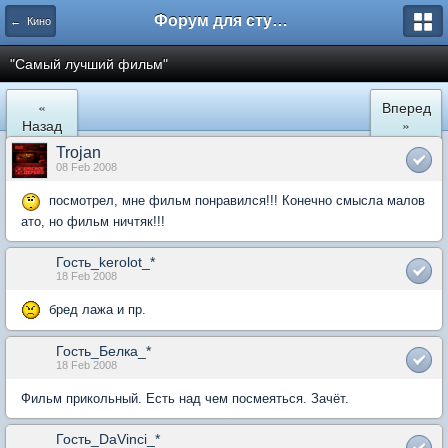
Форум для студента СГА
← Кино
"Самый лучший фильм"
«
Вперед
Назад
»
Trojan
08 Feb 2008
посмотрел, мне фильм понравился!!! Конечно смысла малов
ато, но фильм ничтяк!!!
Гость_kerolot_*
18 Feb 2008
бред лажа и пр.
Гость_Белка_*
18 Feb 2008
Фильм прикольный. Есть над чем посмеяться. Зачёт.
Гость_DaVinci_*