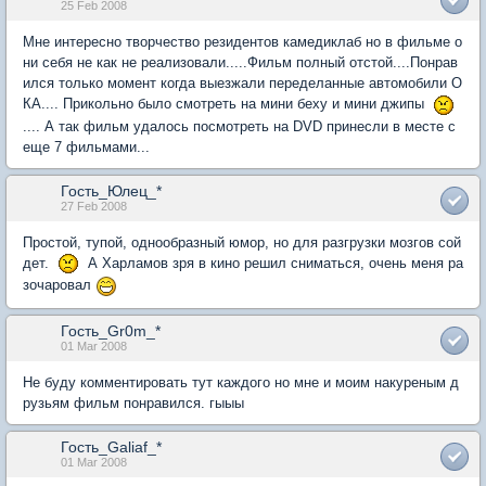
25 Feb 2008
Мне интересно творчество резидентов камедиклаб но в фильме о
ни себя не как не реализовали.....Фильм полный отстой....Понрав
ился только момент когда выезжали переделанные автомобили О
КА.... Прикольно было смотреть на мини беху и мини джипы
.... А так фильм удалось посмотреть на DVD принесли в месте с
еще 7 фильмами...
Гость_Юлец_*
27 Feb 2008
Простой, тупой, однообразный юмор, но для разгрузки мозгов сой
дет.
А Харламов зря в кино решил сниматься, очень меня ра
зочаровал
Гость_Gr0m_*
01 Mar 2008
Не буду комментировать тут каждого но мне и моим накуреным д
рузьям фильм понравился. гыыы
Гость_Galiaf_*
01 Mar 2008