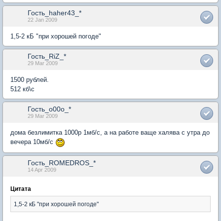
Гость_haher43_*
22 Jan 2009
1,5-2 кБ "при хорошей погоде"
Гость_RiZ_*
29 Mar 2009
1500 рублей.
512 кб\с
Гость_o00o_*
29 Mar 2009
дома безлимитка 1000р 1мб/с, а на работе ваще халява с утра до
вечера 10мб/с
Гость_ROMEDROS_*
14 Apr 2009
Цитата
1,5-2 кБ "при хорошей погоде"