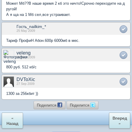
Может Мб??В наше время 2 кб это ничто!Срочно переходите на д
ругой!
А я ща на 1 Мб сел,все устраивает.
Гость_nailkim_*
25 May 2009
Тариф ПрофиН Абон.600р 6000мб в мес.
veleng
26 May 2009
800 руб. 512 кб/с
DVToXic
27 Sep 2009
1300 за 256кбит ))
Поделится
Поделится
«
Вперед
Назад
»