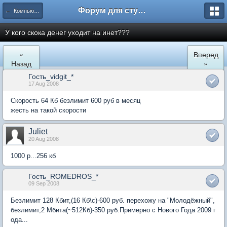
Форум для студента СГА
← Компьютеры и Интернет
У кого скока денег уходит на инет???
«
Вперед
Назад
»
Гость_vidgit_*
17 Aug 2008
Скорость 64 Кб безлимит 600 руб в месяц
жесть на такой скорости
Juliet
20 Aug 2008
1000 р...256 кб
Гость_ROMEDROS_*
09 Sep 2008
Безлимит 128 Кбит,(16 Кб\с)-600 руб. перехожу на "Молодёжный",
безлимит,2 Мбита(~512Кб)-350 руб.Примерно с Нового Года 2009 г
ода...