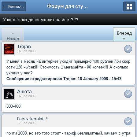
Форум для студента СГА
← Компьютеры и Интернет
У кого скока денег уходит на инет???
«
Вперед
Назад
»
Trojan
16 Jan 2008
У меня в месяц на интернет уходит примерно 400 рублей при скор
ости 128 кб/сек!!! Стоимость 1 мегабайта - 90 копеек!!! А сколько
уходит у вас?
Сообщение отредактировал Trojan: 16 January 2008 - 15:43
Анюта
16 Jan 2008
300-400
Гость_kerolot_*
17 Jan 2008
почти 1000, но это того стоит - тариф безлимитный, качаем с утра