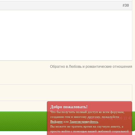
#30
Обратно в Любовь и романтические отношения
Добро пожаловать!
Что бы получить полный доступ ко всем форумам,
созданию тем и многому другому, пожалуйста
Сейчас: 08 Aug 2026 11:42
Войдите
или
Зарегистрируйтесь
.
Вы можете не тратить время на скучную анкету, а
просто войти с помощью вашей любимой социальной