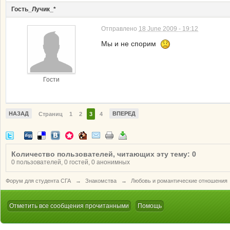
Гость_Лучик_*
Отправлено
18 June 2009 - 19:12
Мы и не спорим
Гости
НАЗАД
ВПЕРЕД
Страниц
1
2
3
4
Количество пользователей, читающих эту тему: 0
0 пользователей, 0 гостей, 0 анонимных
Форум для студента СГА
→
Знакомства
→
Любовь и романтические отношения
Отметить все сообщения прочитанными
Помощь