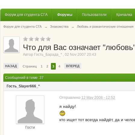
Форум для студента СГА
Форумы
Пользователи
Кричалка
Форум для студента СГА
→
Знакомства
→
Любовь и романтические отношения
Что для Вас означает "любовь
Автор
Гость_Барада_*
,
02 Nov 2007 20:43
НАЗАД
ВПЕРЕД
Страниц
1
2
3
4
Сообщений в теме: 37
Гость_Slayer666_*
Отправлено
12 May 2008 - 12:52
я найду!
кто ищет тот всегда найдёт, да и че
Гости