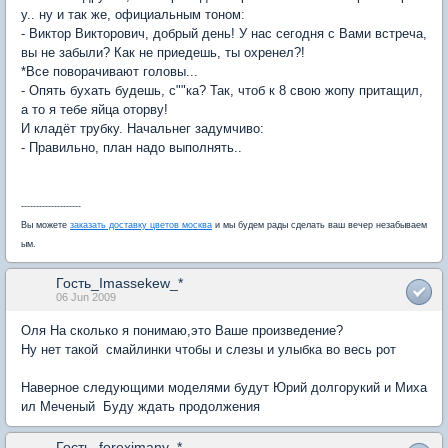
у.. ну и так же, официальным тоном:
- Виктор Викторович, добрый день! У нас сегодня с Вами встреча,
вы не забыли? Как не приедешь, ты охренел?!
*Bсе поворачивают головы...
- Опять бухать будешь, с""ка? Так, чтоб к 8 свою жопу притащил,
а то я тебе яйца оторву!
И кладёт трубку. Начальнег задумчиво:
- Правильно, план надо выполнять..
--------------------
Вы можете
заказать доставку цветов москва
и мы будем рады сделать ваш вечер незабываем
ым.
Гость_Imassekew_*
06 Jun 2009
Оля На сколько я понимаю,это Ваше произведение?
Ну нет такой смайлинки чтобы и слезы и улыбка во весь рот
Наверное следующими моделями будут Юрий долгорукий и Миха
ил Меченый Буду ждать продолжения
Гость_foreximany_*