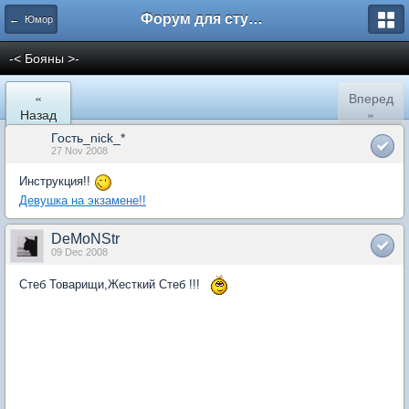
Форум для студента СГА
← Юмор
-< Бояны >-
«
Вперед
Назад
»
Гость_nick_*
27 Nov 2008
Инструкция!!
Девушка на экзамене!!
DeMoNStr
09 Dec 2008
Стеб Товарищи,Жесткий Стеб !!!