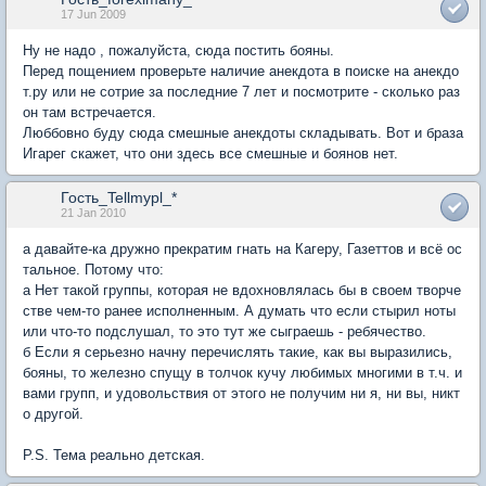
17 Jun 2009
Ну не надо , пожалуйста, сюда постить бояны.
Перед пощением проверьте наличие анекдота в поиске на анекдо
т.ру или не сотрие за последние 7 лет и посмотрите - сколько раз
он там встречается.
Люббовно буду сюда смешные анекдоты складывать. Вот и браза
Игарег скажет, что они здесь все смешные и боянов нет.
Гость_Tellmypl_*
21 Jan 2010
а давайте-ка дружно прекратим гнать на Кагеру, Газеттов и всё ос
тальное. Потому что:
а Нет такой группы, которая не вдохновлялась бы в своем творче
стве чем-то ранее исполненным. А думать что если стырил ноты
или что-то подслушал, то это тут же сыграешь - ребячество.
б Если я серьезно начну перечислять такие, как вы выразились,
бояны, то железно спущу в толчок кучу любимых многими в т.ч. и
вами групп, и удовольствия от этого не получим ни я, ни вы, никт
о другой.
P.S. Тема реально детская.