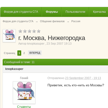
Форум для студента СГА
Форумы
Пользователи
Кричалка
Форум для студента СГА
→
Общение филиалов
→
Россия
г. Москва, Нижегородка
Автор
knopkasuper
,
23 Sep 2007 19:13
ВПЕРЕД
Страниц
1
2
Сообщений в теме: 11
knopkasuper
Гений
Отправлено
23 September 2007 - 19:13
Приветик, есть кто-нить из Москвы?
Студенты