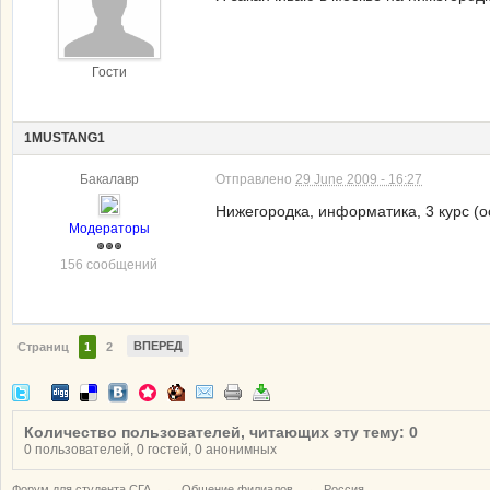
Гости
1MUSTANG1
Бакалавр
Отправлено
29 June 2009 - 16:27
Нижегородка, информатика, 3 курс (
Модераторы
156 сообщений
ВПЕРЕД
Страниц
1
2
Количество пользователей, читающих эту тему: 0
0 пользователей, 0 гостей, 0 анонимных
Форум для студента СГА
→
Общение филиалов
→
Россия