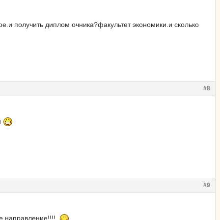
ое.и получить диплом очника?факультет экономики.и сколько
#8
й
#9
ое направление!!!!