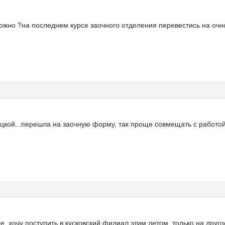
можно ?на последнем курсе заочного отделения перевестись на очн
лкцкой...перешла на заочную форму, так проще совмещать с работо
е, хочу поступить в кусковский филиал этим летом, только на друг