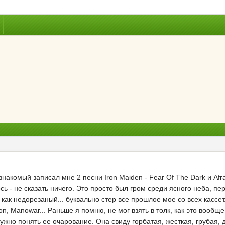
знакомый записал мне 2 песни Iron Maiden - Fear Of The Dark и Afra
лось - не сказать ничего. Это просто был гром среди ясного неба,
 как недорезаный... буквально cтер все прошлое мое со всех кассет.
on, Manowar... Раньше я помню, не мог взять в толк, как это вообще
нужно понять ее очарование. Она свиду горбатая, жесткая, грубая,