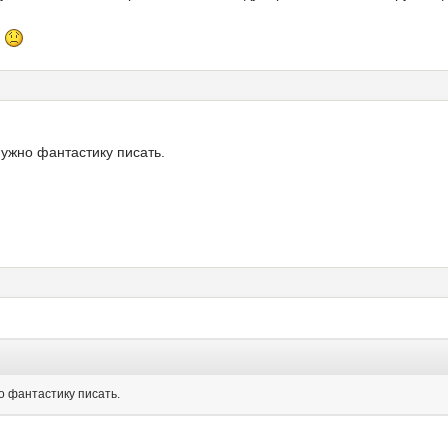
ь
 нужно фантастику писать.
но фантастику писать.