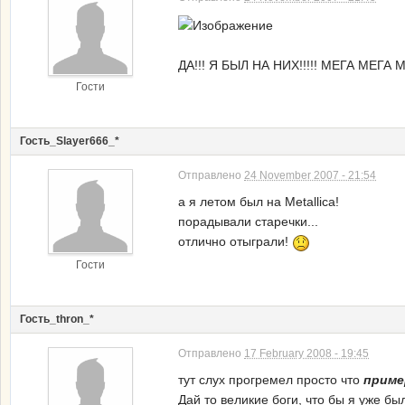
ДА!!! Я БЫЛ НА НИХ!!!!! МЕГА МЕГА М
Гости
Гость_Slayer666_*
Отправлено
24 November 2007 - 21:54
а я летом был на Metallica!
порадывали старечки...
отлично отыграли!
Гости
Гость_thron_*
Отправлено
17 February 2008 - 19:45
тут слух прогремел просто что
приме
Дай то великие боги, что бы я уже бы