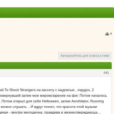
4
Авторизуйтесь для ответа в теме
#41
id To Shoot Strangers на кассету с надписью , пардон, 2
 перевернувший затем мое мировоззрение на фиг. Потом началось
 Потом открыл для себя Helloween, затем Annihilator, Running
 можно слушать... И вдруг понял, что красота этой музыки
 дикая - внутри мелодична, правдива и жизнеутверждающа...