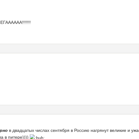
ЕГАААААА!!!!!!!
рно
в двадцатых числах сентября в Россию нагрянут великие и уж
ла в питере))))