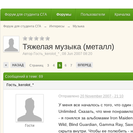
Форум для студента СГА
Форумы
Пользователи
Кричалка
Форум для студента СГА
→
Интересы
→
Музыка
Тяжелая музыка (металл)
Автор
Гость_kerolot_*
,
08 Jun 2007 08:20
«
НАЗАД
ВПЕРЕД
Страниц
3
4
5
6
7
Сообщений в теме: 69
Гость_kerolot_*
Отправлено
20 November 2007 - 21:10
У меня все началось с того, что один 
Unlimited. Сказать, что мне понрави
- я гонялся за альбомами Iron Maiden
Wild, Blind Guardian, Gamma Ray, Sax
Гости
скрыта внутри. Чтобы ее полюбить - 