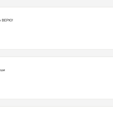
то ВЕРЮ!
уши