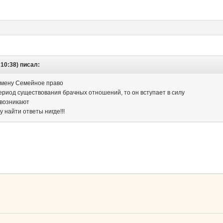
10:38) писал:
замену Семейное право
ериод существования брачных отношений, то он вступает в силу
 возникают
 найти ответы нигде!!!