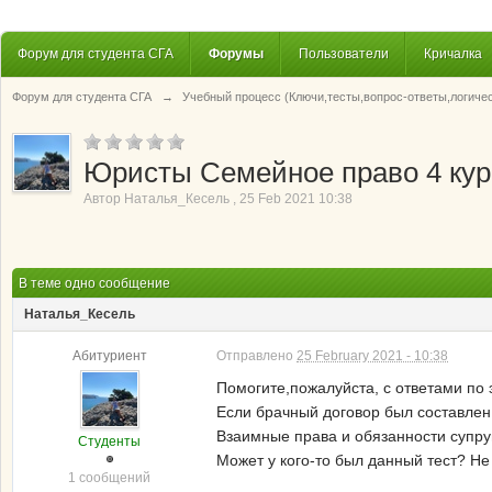
Форум для студента СГА
Форумы
Пользователи
Кричалка
Форум для студента СГА
→
Учебный процесс (Ключи,тесты,вопрос-ответы,логиче
Юристы Семейное право 4 кур
Автор
Наталья_Кесель
,
25 Feb 2021 10:38
В теме одно сообщение
Наталья_Кесель
Абитуриент
Отправлено
25 February 2021 - 10:38
Помогите,пожалуйста, с ответами по
Если брачный договор был составлен
Взаимные права и обязанности супру
Студенты
Может у кого-то был данный тест? Не 
1 сообщений