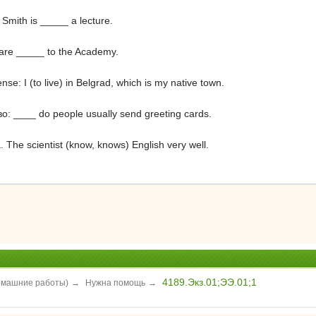
mith is _____ a lecture.
are _____ to the Academy.
se: I (to live) in Belgrad, which is my native town.
: ____ do people usually send greeting cards.
e scientist (know, knows) English very well.
4189.Экз.01;ЭЭ.01;1
домашние работы)
→
Нужна помощь
→