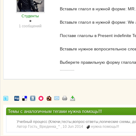
Вставьте глагол в нужной форме: MR. S
Студенты
Вставьте глагол в нужной форме: We 
1 сообщений
Поставе глаголы в Present indefinite Ten
Вставьте нужное вопросительное слово
Выберете правильную форму глагола. Th
............
Темы с аналогичным тегами нужна помощь!!!
Учебный процесс (Ключи,тесты,вопрос-ответы,логические схемы, 
Автор Гость_Врединка_* ,
10 Jun 2014
нужна помощь!!!