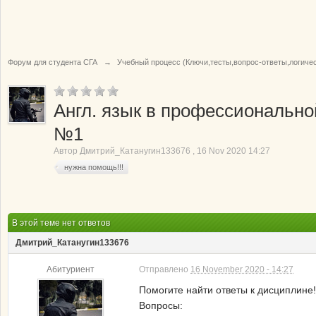
Форум для студента СГА
→
Учебный процесс (Ключи,тесты,вопрос-ответы,логиче
Англ. язык в профессионально
№1
Автор
Дмитрий_Катанугин133676
,
16 Nov 2020 14:27
нужна помощь!!!
В этой теме нет ответов
Дмитрий_Катанугин133676
Абитуриент
Отправлено
16 November 2020 - 14:27
Помогите найти ответы к дисциплине!
Вопросы: