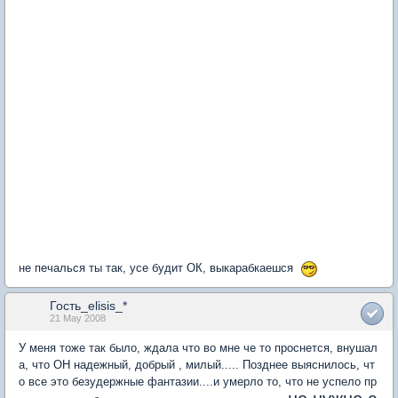
не печалься ты так, усе будит ОК, выкарабкаешся
Гость_elisis_*
21 May 2008
У меня тоже так было, ждала что во мне че то проснется, внушал
а, что ОН надежный, добрый , милый..... Позднее выяснилось, чт
о все это безудержные фантазии....и умерло то, что не успело пр