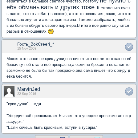
не нужно с
евратиться в большое светлое чувство, поэтому
ебя обманывать и других тоже
. К сжалению очен
ь часто, кто то любит ( в союзе), а кто то позволяет, знаю, что это
банально звучит и это старая истина. Тяжело изображать, любов
ь из боязни обидеть своего партнера.В итоге все равно случится
разрыв в отношениях
Гость_BokCreeri_*
15 Nov 2009
Может это вовсе не крик души,она пишет что после того как он её
бросил,у неё стало всё прекрасно,а если не бросил,а остался то
возможно не было бы так прекрасно,она сама пишет что с жиру д
евка бесится.
MarvinJed
22 Sep 2016
"крик души"... мдя..
"Усердие всё превозмогает Бывает, что усердие превозмогает и р
ассудок."
"Если хочешь быть красивым, вступи в гусары."