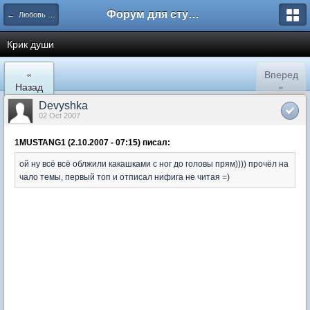
Форум для студента СГА
← Любовь и романтические отношения
Крик души
«
Вперед
Назад
»
Devyshka
02 Oct 2007
1MUSTANG1 (2.10.2007 - 07:15) писал:
ой ну всё всё облжили какашками с ног до головы прям)))) прочёл на
чало темы, первый топ и отписал нифига не читая =)