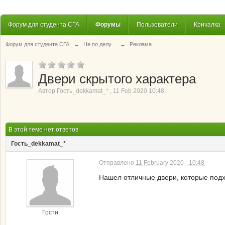
Форум для студента СГА
Форумы
Пользователи
Кричалка
Форум для студента СГА
→
Не по делу...
→
Реклама
Двери скрытого характера
Автор
Гость_dekkamat_*
,
11 Feb 2020 10:48
В этой теме нет ответов
Гость_dekkamat_*
Отправлено
11 February 2020 - 10:48
Нашел отличные двери, которые подх
Гости