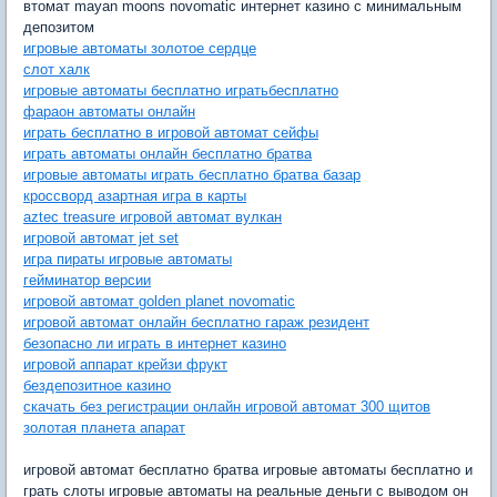
втомат mayan moons novomatic интернет казино с минимальным
депозитом
игровые автоматы золотое сердце
слот халк
игровые автоматы бесплатно игратьбесплатно
фараон автоматы онлайн
играть бесплатно в игровой автомат сейфы
играть автоматы онлайн бесплатно братва
игровые автоматы играть бесплатно братва базар
кроссворд азартная игра в карты
aztec treasure игровой автомат вулкан
игровой автомат jet set
игра пираты игровые автоматы
гейминатор версии
игровой автомат golden planet novomatic
игровой автомат онлайн бесплатно гараж резидент
безопасно ли играть в интернет казино
игровой аппарат крейзи фрукт
бездепозитное казино
скачать без регистрации онлайн игровой автомат 300 щитов
золотая планета апарат
игровой автомат бесплатно братва игровые автоматы бесплатно и
грать слоты игровые автоматы на реальные деньги с выводом он