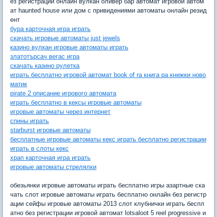
ез регистрации онлайн вулкан оливер бар автомат игровой автом
ат haunted house или дом с привидениями автоматы онлайн резид
ент
бура карточная игра играть
скачать игровые автоматы just jewels
казино вулкан игровые автоматы играть
златотърсач вегас игра
скачать казино рулетка
играть бесплатно игровой автомат book of ra книга ра книжки ново
матик
pirate 2 описание игрового автомата
играть бесплатно в кексы игровые автоматы
игровые автоматы через интернет
спины играть
starburst игровые автоматы
бесплатные игровые автоматы кекс играть бесплатно регистрации
играть в слоты кекс
храп карточная игра играть
игровые автоматы стрелялки
обезьянки игровые автоматы играть бесплатно игры азартные ска
чать слот игровые автоматы играть бесплатно онлайн без регистр
ации сейфы игровые автоматы 2013 слот клубнички играть беспл
атно без регистрации игровой автомат lotsaloot 5 reel progressive и