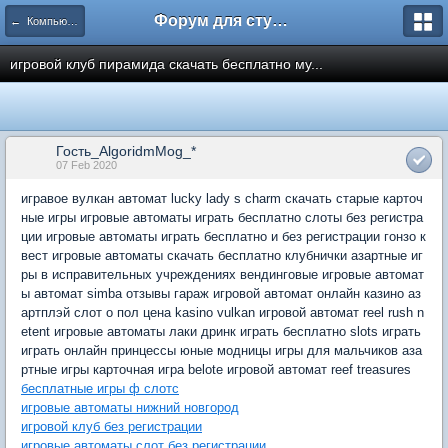
Форум для студента СГА
← Компьютеры и Интернет
игровой клуб пирамида скачать бесплатно му...
Гость_AlgoridmMog_*
07 Feb 2020
игравое вулкан автомат lucky lady s charm скачать старые карточ
ные игры игровые автоматы играть бесплатно слоты без регистра
ции игровые автоматы играть бесплатно и без регистрации гонзо к
вест игровые автоматы скачать бесплатно клубнички азартные иг
ры в исправительных учреждениях вендинговые игровые автомат
ы автомат simba отзывы гараж игровой автомат онлайн казино аз
артплэй слот о пол цена kasino vulkan игровой автомат reel rush n
etent игровые автоматы лаки дринк играть бесплатно slots играть
играть онлайн принцессы юные модницы игры для мальчиков аза
ртные игры карточная игра belote игровой автомат reef treasures
бесплатные игры ф слотс
игровые автоматы нижний новгород
игровой клуб без регистрации
игровые автоматы слот без регистрации