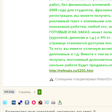
работ, без финансовых вложений. 
2009 года для студентов, фриланс
регистрации, вы можете получить
рекламный текст с ключевыми слов
поисковым роботом, любой кто, н
ГОТОВЫЕ И НА ЗАКАЗ, может попас
(курсовой, диплома и т.д.) и 4% 
странице становится доступна пос
То есть вы имеете отличную возм
дипломные и т.д. Вместе с тем н
получать постоянный дополнительн
сколько работа будет продавать
http://referatz.ru/1231.htm
Сообщение отредактировал Platon2014:
НАЗАД
Страниц
1
2
Количество пользователей, читающих эту тему: 0