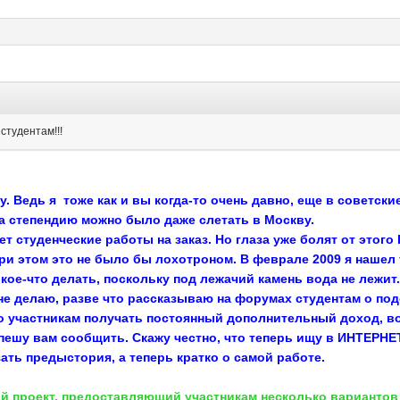
студентам!!!
у. Ведь я тоже как и вы когда-то очень давно, еще в советски
а степендию можно было даже слетать в Москву.
ет студенческие работы на заказ. Но глаза уже болят от этого
при этом это не было бы лохотроном. В феврале 2009 я нашел 
кое-что делать, поскольку под лежачий камень вода не лежит. 
 не делаю, разве что рассказываю на форумах студентам о под
о участникам получать постоянный дополнительный доход, во
 спешу вам сообщить. Скажу честно, что теперь ищу в ИНТЕР
ать предыстория, а теперь кратко о самой работе.
 проект, предоставляющий участникам несколько вариантов 