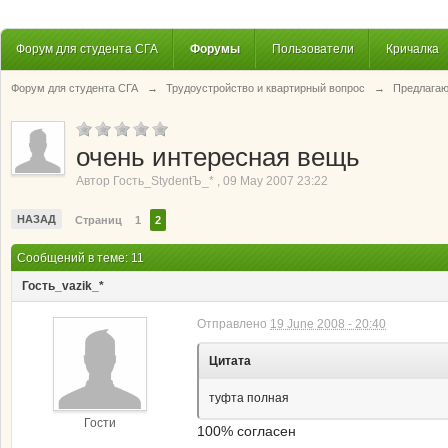
Форум для студента СГА
Форумы
Пользователи
Кричалка
Форум для студента СГА
→
Трудоустройство и квартирный вопрос
→
Предлагаю
очень интересная вещь
Автор
Гость_StydentЪ_*
,
09 May 2007 23:22
НАЗАД
Страниц
1
2
Сообщений в теме: 11
Гость_vazik_*
Отправлено
19 June 2008 - 20:40
Цитата
туфта полная
Гости
100% согласен