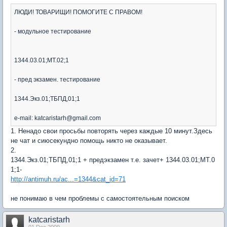
ЛЮДИ! ТОВАРИЩИ! ПОМОГИТЕ С ПРАВОМ!
- модульное тестирование
1344.03.01;МТ.02;1
- пред экзамен. тестирование
1344.Экз.01;ТБПД,01;1
e-mail: katcaristarh@gmail.com
1. Ненадо свои просьбы повторять через каждые 10 минут.Здесь
не чат и сиюсекундно помощь никто не оказывает.
2.
1344.Экз.01;ТБПД,01;1 + предэкзамен т.е. зачет+ 1344.03.01;МТ.0
1;1-
http://antimuh.ru/ac...=1344&cat_id=71
не понимаю в чем проблемы с самостоятельным поиском
katcaristarh
01 Dec 2009