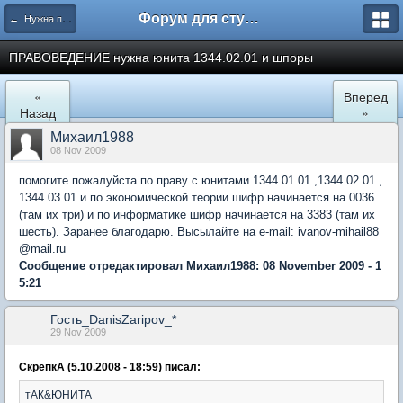
Форум для студента СГА
← Нужна помощь
ПРАВОВЕДЕНИЕ нужна юнита 1344.02.01 и шпоры
«
Вперед
Назад
»
Михаил1988
08 Nov 2009
помогите пожалуйста по праву с юнитами 1344.01.01 ,1344.02.01 ,
1344.03.01 и по экономической теории шифр начинается на 0036
(там их три) и по информатике шифр начинается на 3383 (там их
шесть). Заранее благодарю. Высылайте на e-mail: ivanov-mihail88
@mail.ru
Сообщение отредактировал Михаил1988: 08 November 2009 - 1
5:21
Гость_DanisZaripov_*
29 Nov 2009
СкрепкА (5.10.2008 - 18:59) писал:
тАК&ЮНИТА