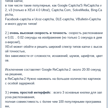
типов капчи,
в том числе такие популярные, как Google Captcha'S ReCaptcha v
2, v3 (только в XEvil 4.0 Ultra!), Captcha.Com, SolveMedia, Bing-Ca
ptcha,
Facebook-captcha и Ucoz-captcha, DLE-captcha, VBulletin-Captcha
и много других типов!
2.)
очень высокая скорость и точность
: скорость распознавани
я 0,01 .. 0.02 секунды на изображение (но только 1 секунда в дем
о-версии!),
XEvil может обойти и решить широкий спектр типов капчи с высок
ой точностью,
без зависимости от сложности, искажений, шумов, шрифтов, цвет
ов.
Исключение составляет Google ReCaptcha-2: около 20-30 секунд
на решение,
в ReCaptcha-2 Нужно нажимать на большое количество картинок
с особой задержкой.
3.)
очень простой интерфейс
: всего 3 основные кнопки для зап
уска распознавания,
полная совместимость с более чем 100 популярными программа
ми,