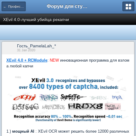
Форум для студента СГА
← Профессиональное общение
XEvil 4.0-лучший убийца рекапчи
Гость_PamelaLah_*
31 Jan 2020
XEvil 4.0 + RCModule
:
NEW
инновационная программа для взлом
а любой капчи
1.)
мощный AI
: XEvil OCR может решить более 12000 различных