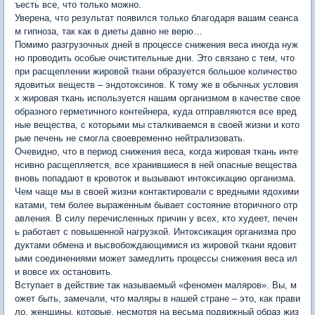
ъесть все, что только можно.
Уверена, что результат появился только благодаря вашим сеанса
м гипноза, так как в диеты давно не верю…
Помимо разгрузочных дней в процессе снижения веса иногда нуж
но проводить особые очистительные дни. Это связано с тем, что
при расщеплении жировой ткани образуется большое количество
ядовитых веществ – эндотоксинов. К тому же в обычных условия
х жировая ткань используется нашим организмом в качестве свое
образного герметичного контейнера, куда отправляются все вред
ные вещества, с которыми мы сталкиваемся в своей жизни и кото
рые печень не смогла своевременно нейтрализовать.
Очевидно, что в период снижения веса, когда жировая ткань инте
нсивно расщепляется, все хранившиеся в ней опасные вещества
вновь попадают в кровоток и вызывают интоксикацию организма.
Чем чаще мы в своей жизни контактировали с вредными ядохими
катами, тем более выраженным бывает состояние вторичного отр
авления. В силу перечисленных причин у всех, кто худеет, печен
ь работает с повышенной нагрузкой. Интоксикация организма про
дуктами обмена и высвобождающимися из жировой ткани ядовит
ыми соединениями может замедлить процессы снижения веса ил
и вовсе их остановить.
Вступает в действие так называемый «феномен маляров». Вы, м
ожет быть, замечали, что маляры в нашей стране – это, как прави
ло, женщины, которые, несмотря на весьма подвижный образ жиз