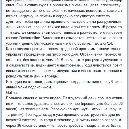
овья. Они активизируют в организме обмен веществ, способству
ют выведению из него шлаков и токсических веществ, а также сн
ижают нагрузку на печень и сердечно-сосудистую систему.
Для того чтобы организм правильно настроился на разгрузочный
день, чтобы он прошел так как надо и принес желаемый результа
т, я сделал специальный сеанс гипноза и разместил его на своем
канале Doctoronline. Видео так и называется: «Установка на разгр
узочный день». Вы можете найти его по ссылке: .rakitsky/14.
Как показала практика, просмотр данной программы значительно
упрощает проведение разгрузочного дня. Ограничения переносят
ся легко, без волевых усилий. В результате разгрузки улучшаетс
я самочувствие, поднимается настроение. Люди чувствуют позит
ивные изменения в своем самочувствии и испытывают желание п
роводить такие дни и впредь.
Вот один из отзывов, размещенных под данным видео, опубликов
анный моим подписчиком.
Galina:
Большое спасибо за это видео. Разгрузочный день прошел отлич
но и, что самое удивительное, до сих пор (прошло уже больше 36
часов) нет желания есть (перекусила чуть-чуть, чтобы не наруша
ть режим). Три года назад я уже проводила разгрузочные дни по
похожей системе, но тогда в течение дня очень болела голова, и
через 36 часов организм не просто требовал пищи, а готов был с