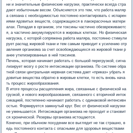
ни и значительные физические нагрузки, практически всегда стра
дают избыточным весом. Объясняется это тем, что работа маляр
а связана с необходимостью постоянно контактировать с испарен
иями ядовитых веществ, содержащихся в лакокрасочных матери
алах. Попадая в организм, эти токсины частично обезвреживаютс
я, а частично аккумулируются в жировых клетках. Но физическая
нагрузка, с которой сопряжена работа маляра, постоянно стимули
рует распад жировой ткани и тем самым приводит к усилению отр
авления организма за счет освобождающихся из жировой ткани р
анее утилизированных в ней токсинов.
Печень, которая начинает работать с большой перегрузкой, сигна
лизирует мозгу о росте интоксикации организма. По системе обра
тной связи центральная нервная система дает «приказ» убрать я
довитые вещества обратно в жировые клетки, то есть вновь нача
ть процесс жирообразования.
В итоге процессы расщепления жира, связанные с физической на
грузкой, и нового жирообразования, связанного с вторичной инток
сикацией, постепенно начинают работать с одинаковой интенсивн
остью. Формируется замкнутый круг. Вес от физической нагрузки
не уменьшается. Интоксикация организма не проходит и становит
ся хронической. Резервы организма истощаются.
Конечно, при обычном похудении все выглядит не так страшно, в
едь постоянного контакта с опасными для здоровья веществами