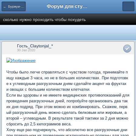
Форум для студента СГА
← Буржуи-обманщики
сколько нужно проходить чтобы похудеть
Гость_Claytonjal_*
30 Jan 2020
Чтобы было легче справляться с чувством голода, принимайте п
ищу каждые 3 часа, но не в больших количествах. При подготовк
е к углеводным разгрузочным дням сделайте акцент на фруктах
и овощах с большим количеством клетчатки.
Если вы здоровы и не имеете медицинских противопоказаний для
проведения разгрузочных дней, попробуйте организовать два так
их дня подряд. При этом можно их комбинировать. Скажем, перв
ый разгрузочный день можно сделать белковым или жировым, а
второй – углеводным. В результате такой тактики за 2 дня можно
сбросить до 2,5 килограммов веса.
Хочу еще раз подчеркнуть, что абсолютно все разгрузочные дни
при правильном их проведении исключительно полезны для здор