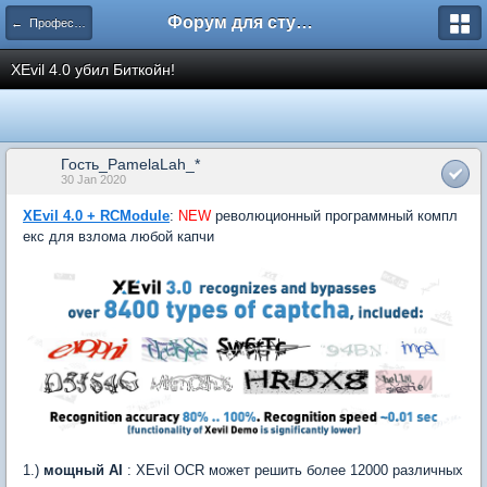
Форум для студента СГА
← Профессиональное общение
XEvil 4.0 убил Биткойн!
Гость_PamelaLah_*
30 Jan 2020
XEvil 4.0 + RCModule
:
NEW
революционный программный компл
екс для взлома любой капчи
1.)
мощный AI
: XEvil OCR может решить более 12000 различных