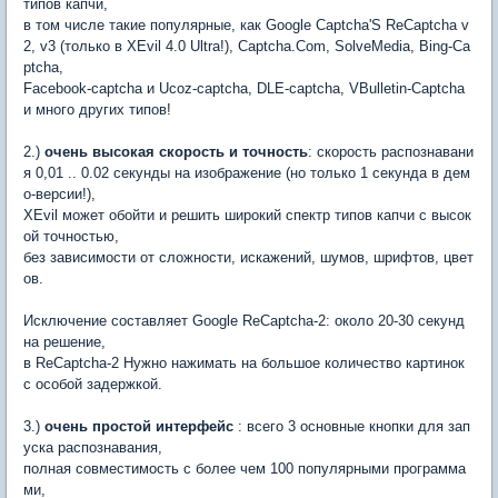
типов капчи,
в том числе такие популярные, как Google Captcha'S ReCaptcha v
2, v3 (только в XEvil 4.0 Ultra!), Captcha.Com, SolveMedia, Bing-Ca
ptcha,
Facebook-captcha и Ucoz-captcha, DLE-captcha, VBulletin-Captcha
и много других типов!
2.)
очень высокая скорость и точность
: скорость распознавани
я 0,01 .. 0.02 секунды на изображение (но только 1 секунда в дем
о-версии!),
XEvil может обойти и решить широкий спектр типов капчи с высок
ой точностью,
без зависимости от сложности, искажений, шумов, шрифтов, цвет
ов.
Исключение составляет Google ReCaptcha-2: около 20-30 секунд
на решение,
в ReCaptcha-2 Нужно нажимать на большое количество картинок
с особой задержкой.
3.)
очень простой интерфейс
: всего 3 основные кнопки для зап
уска распознавания,
полная совместимость с более чем 100 популярными программа
ми,