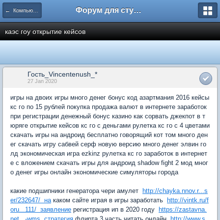
Форум для студента СГА
← Компьютеры и Интернет
каэс гоу открытие кейсов
Гость_Vincentenush_*
27 Jan 2020
игры на двоих игры много денег бонус код азартмания 2016 кейсы
кс го по 15 рублей покупка продажа валют в интернете заработок
при регистрации денежный бонус казино как сорвать джекпот в т
юряге открытие кейсов кс го с деньгами рулетка кс го с 4 цветами
скачать игры на андроид бесплатно говорящий кот том много ден
ег скачать игру сабвей серф новую версию много денег элвин го
лд экономическая игра ezkinz рулетка кс го заработок в интернет
е с вложением скачать игры для андроид shadow fight 2 мод мног
о денег игры онлайн экономические симуляторы города
какие подшипники генератора чери амулет
http://chayka.nnov.r...s
er/232647/ на
каком сайте играя в игры заработать
http://vintk.ru/f
oru...111/ заявление
регистрация ип в 2020 году
https://zastavna.
net...-wms стратегия
флирта 3 часть читать онлайн
http://www.s