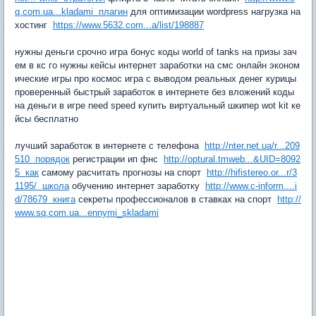
q.com.ua...kladami плагин
для оптимизации wordpress нагрузка на
хостинг
https://www.5632.com...a/list/198887
нужны деньги срочно игра бонус коды world of tanks на призы зач
ем в кс го нужны кейсы интернет заработки на смс онлайн эконом
ические игры про космос игра с выводом реальных денег курицы
проверенный быстрый заработок в интернете без вложений коды
на деньги в игре need speed купить виртуальный шкипер wot kit ке
йсы бесплатно
лучший заработок в интернете с телефона
http://nter.net.ua/r...209
510 порядок
регистрации ип фнс
http://optural.tmweb...&UID=8092
5 как
самому расчитать прогнозы на спорт
http://hifistereo.or...r/3
1195/ школа
обучению интернет заработку
http://www.c-inform....i
d/78679 книга
секреты профессионалов в ставках на спорт
http://
www.sq.com.ua...ennymi_skladami