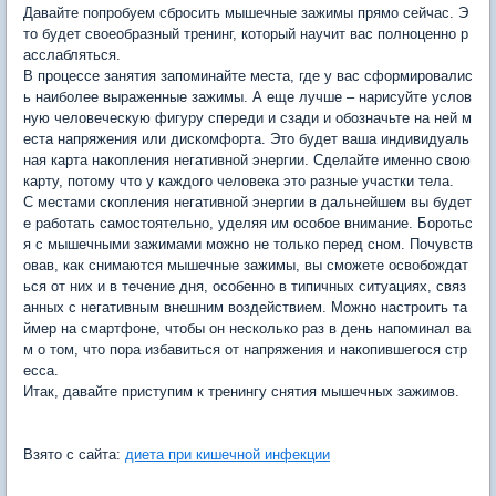
Давайте попробуем сбросить мышечные зажимы прямо сейчас. Э
то будет своеобразный тренинг, который научит вас полноценно р
асслабляться.
В процессе занятия запоминайте места, где у вас сформировалис
ь наиболее выраженные зажимы. А еще лучше – нарисуйте услов
ную человеческую фигуру спереди и сзади и обозначьте на ней м
еста напряжения или дискомфорта. Это будет ваша индивидуаль
ная карта накопления негативной энергии. Сделайте именно свою
карту, потому что у каждого человека это разные участки тела.
С местами скопления негативной энергии в дальнейшем вы будет
е работать самостоятельно, уделяя им особое внимание. Боротьс
я с мышечными зажимами можно не только перед сном. Почувств
овав, как снимаются мышечные зажимы, вы сможете освобождат
ься от них и в течение дня, особенно в типичных ситуациях, связ
анных с негативным внешним воздействием. Можно настроить та
ймер на смартфоне, чтобы он несколько раз в день напоминал ва
м о том, что пора избавиться от напряжения и накопившегося стр
есса.
Итак, давайте приступим к тренингу снятия мышечных зажимов.
Взято с сайта:
диета при кишечной инфекции