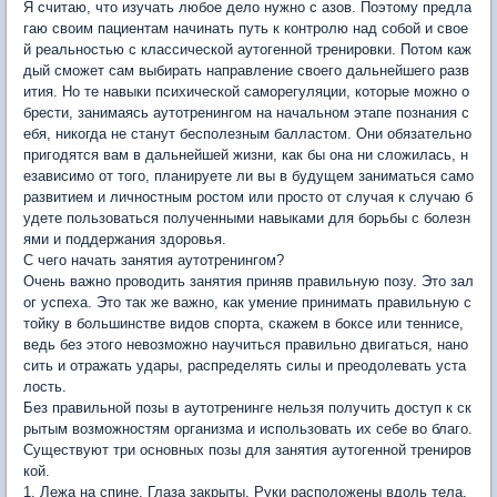
Я считаю, что изучать любое дело нужно с азов. Поэтому предла
гаю своим пациентам начинать путь к контролю над собой и свое
й реальностью с классической аутогенной тренировки. Потом каж
дый сможет сам выбирать направление своего дальнейшего разв
ития. Но те навыки психической саморегуляции, которые можно о
брести, занимаясь аутотренингом на начальном этапе познания с
ебя, никогда не станут бесполезным балластом. Они обязательно
пригодятся вам в дальнейшей жизни, как бы она ни сложилась, н
езависимо от того, планируете ли вы в будущем заниматься само
развитием и личностным ростом или просто от случая к случаю б
удете пользоваться полученными навыками для борьбы с болезн
ями и поддержания здоровья.
С чего начать занятия аутотренингом?
Очень важно проводить занятия приняв правильную позу. Это зал
ог успеха. Это так же важно, как умение принимать правильную с
тойку в большинстве видов спорта, скажем в боксе или теннисе,
ведь без этого невозможно научиться правильно двигаться, нано
сить и отражать удары, распределять силы и преодолевать уста
лость.
Без правильной позы в аутотренинге нельзя получить доступ к ск
рытым возможностям организма и использовать их себе во благо.
Существуют три основных позы для занятия аутогенной трениров
кой.
1. Лежа на спине. Глаза закрыты. Руки расположены вдоль тела.