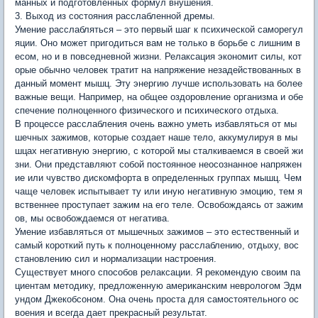
манных и подготовленных формул внушения.
3. Выход из состояния расслабленной дремы.
Умение расслабляться – это первый шаг к психической саморегул
яции. Оно может пригодиться вам не только в борьбе с лишним в
есом, но и в повседневной жизни. Релаксация экономит силы, кот
орые обычно человек тратит на напряжение незадействованных в
данный момент мышц. Эту энергию лучше использовать на более
важные вещи. Например, на общее оздоровление организма и обе
спечение полноценного физического и психического отдыха.
В процессе расслабления очень важно уметь избавляться от мы
шечных зажимов, которые создает наше тело, аккумулируя в мы
шцах негативную энергию, с которой мы сталкиваемся в своей жи
зни. Они представляют собой постоянное неосознанное напряжен
ие или чувство дискомфорта в определенных группах мышц. Чем
чаще человек испытывает ту или иную негативную эмоцию, тем я
вственнее проступает зажим на его теле. Освобождаясь от зажим
ов, мы освобождаемся от негатива.
Умение избавляться от мышечных зажимов – это естественный и
самый короткий путь к полноценному расслаблению, отдыху, вос
становлению сил и нормализации настроения.
Существует много способов релаксации. Я рекомендую своим па
циентам методику, предложенную американским неврологом Эдм
ундом Джекобсоном. Она очень проста для самостоятельного ос
воения и всегда дает прекрасный результат.