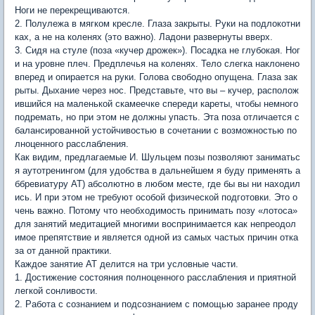
Ноги не перекрещиваются.
2. Полулежа в мягком кресле. Глаза закрыты. Руки на подлокотни
ках, а не на коленях (это важно). Ладони развернуты вверх.
3. Сидя на стуле (поза «кучер дрожек»). Посадка не глубокая. Ног
и на уровне плеч. Предплечья на коленях. Тело слегка наклонено
вперед и опирается на руки. Голова свободно опущена. Глаза зак
рыты. Дыхание через нос. Представьте, что вы – кучер, располож
ившийся на маленькой скамеечке спереди кареты, чтобы немного
подремать, но при этом не должны упасть. Эта поза отличается с
балансированной устойчивостью в сочетании с возможностью по
лноценного расслабления.
Как видим, предлагаемые И. Шульцем позы позволяют заниматьс
я аутотренингом (для удобства в дальнейшем я буду применять а
ббревиатуру АТ) абсолютно в любом месте, где бы вы ни находил
ись. И при этом не требуют особой физической подготовки. Это о
чень важно. Потому что необходимость принимать позу «лотоса»
для занятий медитацией многими воспринимается как непреодол
имое препятствие и является одной из самых частых причин отка
за от данной практики.
Каждое занятие АТ делится на три условные части.
1. Достижение состояния полноценного расслабления и приятной
легкой сонливости.
2. Работа с сознанием и подсознанием с помощью заранее проду