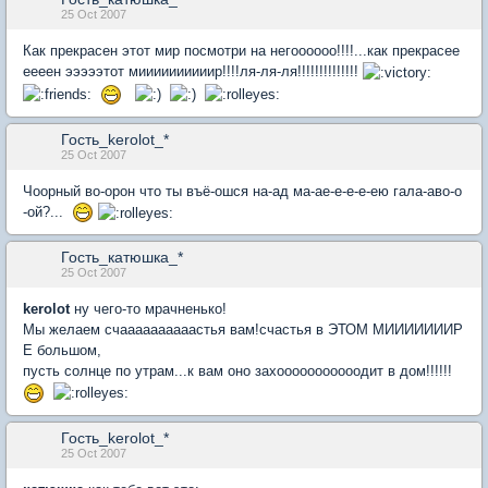
25 Oct 2007
Как прекрасен этот мир посмотри на негоооооо!!!!...как прекрасее
еееен эээээтот миииииииииир!!!!ля-ля-ля!!!!!!!!!!!!!!
Гость_kerolot_*
25 Oct 2007
Чоорный во-орон что ты въё-ошся на-ад ма-ае-е-е-е-ею гала-аво-о
-ой?...
Гость_катюшка_*
25 Oct 2007
kerolot
ну чего-то мрачненько!
Мы желаем счаааааааааастья вам!счастья в ЭТОМ МИИИИИИИР
Е большом,
пусть солнце по утрам...к вам оно захооооооооооодит в дом!!!!!!
Гость_kerolot_*
25 Oct 2007