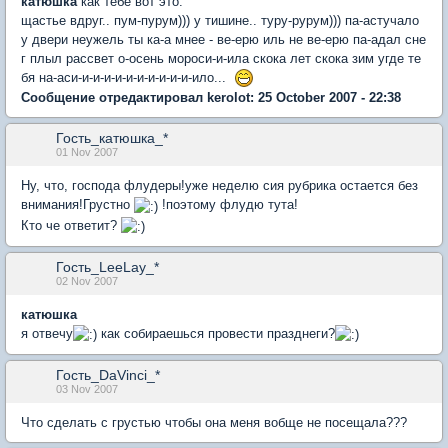
катюшка
как тебе вот это:
щастье вдруг.. пум-пурум))) у тишине.. туру-рурум))) па-астучало
у двери неужель ты ка-а мнее - ве-ерю иль не ве-ерю па-адал сне
г плыл рассвет о-осень мороси-и-ила скока лет скока зим угде те
бя на-аси-и-и-и-и-и-и-и-и-и-и-ило...
Сообщение отредактировал kerolot: 25 October 2007 - 22:38
Гость_катюшка_*
01 Nov 2007
Ну, что, господа флудеры!уже неделю сия рубрика остается без
внимания!Грустно
!поэтому флудю тута!
Кто че ответит?
Гость_LeeLay_*
02 Nov 2007
катюшка
я отвечу
как собираешься провести празднеги?
Гость_DaVinci_*
03 Nov 2007
Что сделать с грустью чтобы она меня вобще не посещала???