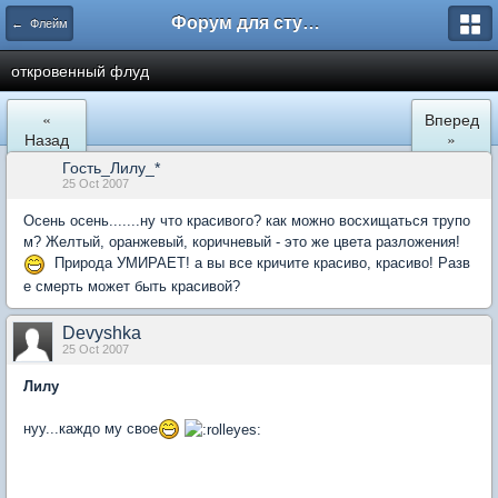
Форум для студента СГА
← Флейм
откровенный флуд
«
Вперед
Назад
»
Гость_Лилу_*
25 Oct 2007
Осень осень.......ну что красивого? как можно восхищаться трупо
м? Желтый, оранжевый, коричневый - это же цвета разложения!
Природа УМИРАЕТ! а вы все кричите красиво, красиво! Разв
е смерть может быть красивой?
Devyshka
25 Oct 2007
Лилу
нуу...каждо му свое