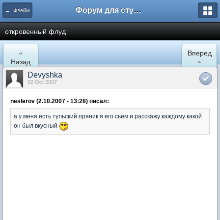
Форум для студента СГА
← Флейм
откровенный флуд
«
Вперед
Назад
»
Devyshka
02 Oct 2007
neslerov (2.10.2007 - 13:28) писал:
а у меня есть тульский пряник я его сьем и расскажу каждому какой
он был вкусный