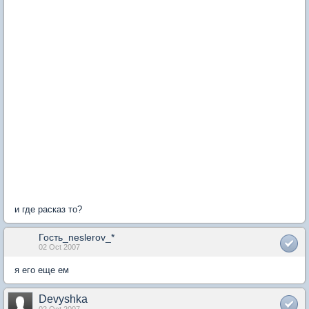
и где расказ то?
Гость_neslerov_*
02 Oct 2007
я его еще ем
Devyshka
02 Oct 2007