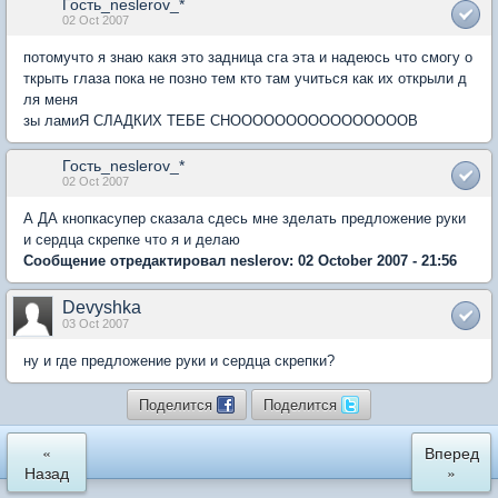
Гость_neslerov_*
02 Oct 2007
потомучто я знаю какя это задница сга эта и надеюсь что смогу о
ткрыть глаза пока не позно тем кто там учиться как их открыли д
ля меня
зы ламиЯ СЛАДКИХ ТЕБЕ СНООООООООООООООООВ
Гость_neslerov_*
02 Oct 2007
А ДА кнопкасупер сказала сдесь мне зделать предложение руки
и сердца скрепке что я и делаю
Сообщение отредактировал neslerov: 02 October 2007 - 21:56
Devyshka
03 Oct 2007
ну и где предложение руки и сердца скрепки?
Поделится
Поделится
«
Вперед
Назад
»