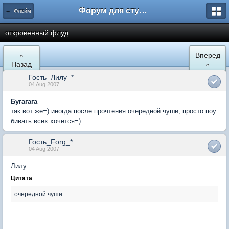
Форум для студента СГА
← Флейм
откровенный флуд
«
Вперед
Назад
»
Гость_Лилу_*
04 Aug 2007
Бугагага
так вот же=) иногда после прочтения очередной чуши, просто поу
бивать всех хочется=)
Гость_Forg_*
04 Aug 2007
Лилу
Цитата
очередной чуши