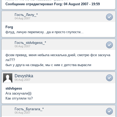
Сообщение отредактировал Forg: 04 August 2007 - 19:59
Гость_Лилу_*
04 Aug 2007
Forg
флуд, личую переписку...да и просто глупости...
Гость_stdvbgess_*
06 Aug 2007
фсем превед, меня небыла нескалька дней, смотрю фсе заскуча
ли???
был у друга на свадьбе, мы с ним с детства вырасли
Devyshka
06 Aug 2007
stdvbgess
Ага заскучали)))
Как отгуляли то?
Гость_Бугагага_*
06 Aug 2007