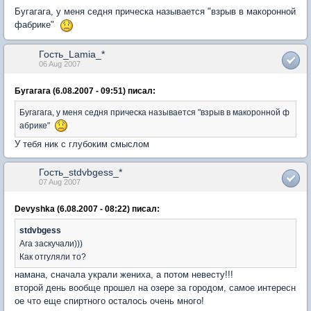
Бугагага, у меня седня прическа называется "взрыв в макоронной
фабрике"
Гость_Lamia_*
06 Aug 2007
Бугагага (6.08.2007 - 09:51) писал:
Бугагага, у меня седня прическа называется "взрыв в макоронной ф
абрике"
У тебя ник с глубоким смыслом
Гость_stdvbgess_*
07 Aug 2007
Devyshka (6.08.2007 - 08:22) писал:
stdvbgess
Ага заскучали)))
Как отгуляли то?
намана, сначала украли жениха, а потом невесту!!!
второй день вообще прошел на озере за городом, самое интересн
ое что еще спиртного осталось очень много!