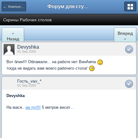
Форум для студента СГА
← Компьютеры и Интернет
Скрины Рабочих столов
«
Вперед
Назад
»
Devyshka
01 Sep 2005
Вот блин!!! Обламали... на работе нет ВинАмпа
тогда не видать вам моего рабочего стола!
Гость_vav_*
01 Sep 2005
Devyshka
На мася..
он тут!!!
5 метров весит...