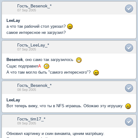
Гость_Besenok_*
07 Sep 2005
LeeLay
а что так рабочий стол урезал?
самое интересное не загрузил?
Гость_LeeLay_*
07 Sep 2005
Besenok
, оно само так загрузилось
Сщас подправил
А
А что там могло быть "самого интересного"?
Гость_Besenok_*
08 Sep 2005
LeeLay
Вот теперь вижу, что ты в NFS играешь. Обожаю эту игрушку
Гость_tim17_*
09 Sep 2005
Обновил картинку и скин винампа, ценим матрёшку.