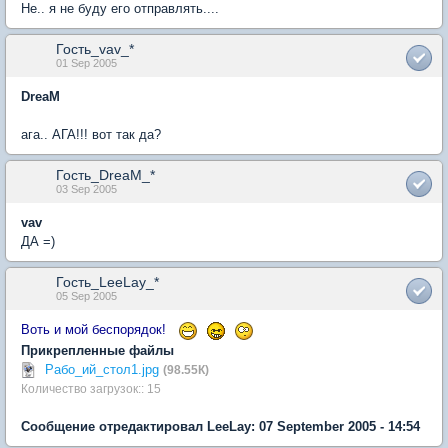
Не.. я не буду его отправлять....
Гость_vav_*
01 Sep 2005
DreaM
ага.. АГА!!! вот так да?
Гость_DreaM_*
03 Sep 2005
vav
ДА =)
Гость_LeeLay_*
05 Sep 2005
Воть и мой беспорядок!
Прикрепленные файлы
Рабо_ий_стол1.jpg
(98.55К)
Количество загрузок:: 15
Сообщение отредактировал LeeLay: 07 September 2005 - 14:54