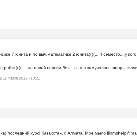
зике 7 юнита и по выч.математике 2 юнита((((....4 семестр....у кого
 робит((((.....на новой версии Лик....а то я замучалась шпоры скачив
 11 March 2012 - 10:21
а) последний курс! Казахстан, г. Алмата. Моё мыло ilinmshelp@mai