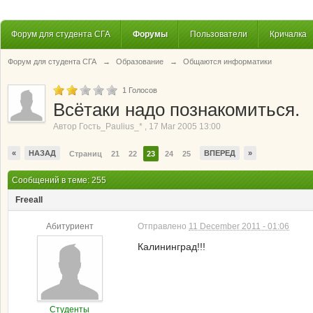
Форум для студента СГА
Форумы
Пользователи
Кричалка
Форум для студента СГА
→
Образование
→
Общаются информатики
1
Голосов
Всётаки надо познакомиться.
Автор
Гость_Paulius_*
,
17 Mar 2005 13:00
«
НАЗАД
ВПЕРЕД
»
Страниц
21
22
23
24
25
Сообщений в теме: 255
Freeall
Абитуриент
Отправлено
11 December 2011 - 01:06
Калининград!!!
Студенты