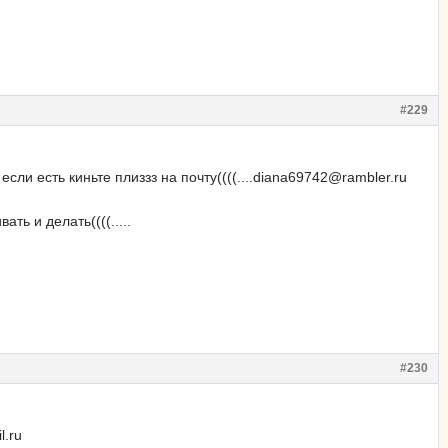
#229
 если есть киньте плиззз на почту((((....diana69742@rambler.ru
ать и делать((((.....
#230
l.ru