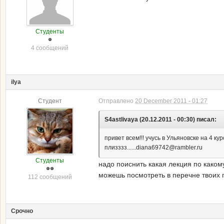
Студенты
4 сообщений
ilya
Студент
Отправлено
20 December 2011 - 01:27
S4astlivaya (20.12.2011 - 00:30) писал:
привет всем!!! учусь в Ульяновске на 4 ку
плизззз......diana69742@rambler.ru
Студенты
надо поиснить какая лекция по каком
можешь посмотреть в перечне твоих 
112 сообщений
Срочно