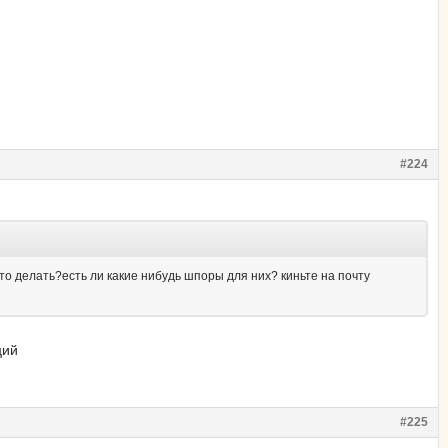
#224
..што делать?есть ли какие нибудь шпоры для них? киньте на почту
ций
#225