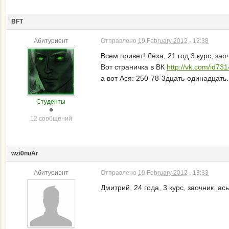
BFT
Абитуриент
Отправлено
19 February 2012 - 12:38
Всем привет! Лёха, 21 год 3 курс, за
Вот страничка в ВК
http://vk.com/id73
а вот Ася: 250-78-3дцать-одинадцать.
Студенты
12 сообщений
wzi0nuAr
Абитуриент
Отправлено
19 February 2012 - 13:33
Дмитрий, 24 года, 3 курс, заочник, а