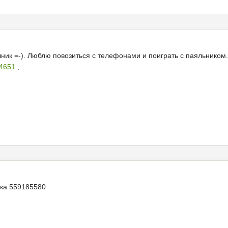
очник =-). Люблю повозиться с телефонами и поиграть с паяльником.
14651
,
ська 559185580