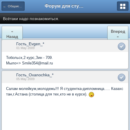
Форум для студента СГА
← Общаются информатики
Всётаки надо познакомиться.
«
Вперед
Назад
»
Гость_Evgen_*
01 May 2009
Тобольск,2 курс,Зин - 709.
Мыло=> Smile354@mail.ru
Гость_Oxanochka_*
05 May 2009
Салам молейкум,молодежь!!! Я студентка-дипломница..... Казахс
тан,г.Астана (столица для тех,кто не в курсе).