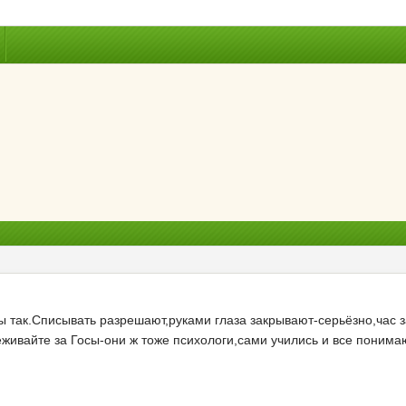
вы так.Списывать разрешают,руками глаза закрывают-серьёзно,час 
ереживайте за Госы-они ж тоже психологи,сами учились и все понима