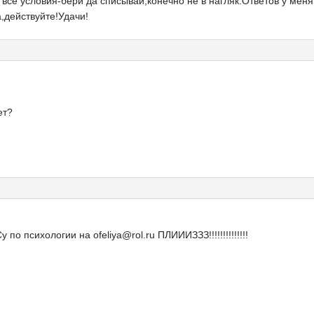
 все условия-бери да списывай,конечно не в нагляк.Ответов у мен
,действуйте!Удачи!
ет?
о психологии на ofeliya@rol.ru ПЛИИИЗЗЗ!!!!!!!!!!!!!!