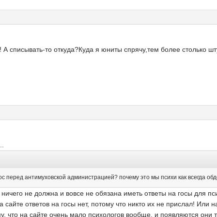
! А списывать-то откуда?Куда я юниты спрячу,тем более столько ш
..
с перед антимуховской администрацией? почему это мы психи как всегда обде
ничего не должна и вовсе не обязана иметь ответы на госы для п
 сайте ответов на госы нет, потому что никто их не прислал! Или
, что на сайте очень мало психологов вообще, и появляются они то