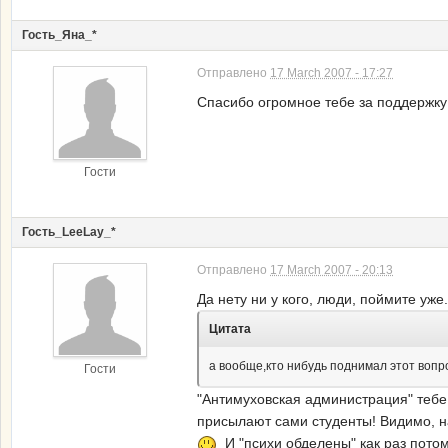
Гость_Яна_*
Отправлено
17 March 2007 - 17:27
Спасибо огромное тебе за поддержку
Гости
Гость_LeeLay_*
Отправлено
17 March 2007 - 20:13
Да нету ни у кого, люди, поймите уже.
Цитата
а вообще,кто нибудь поднимал этот вопро
Гости
"Антимуховская администрация" тебе 
присылают сами студенты! Видимо, на
И "психи обделены" как раз потому