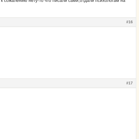
я к сожалению нету-то что писали сами,отдали психологам на
#16
#17