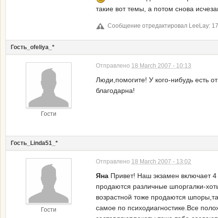
такие вот темы, а потом снова исчез
Сообщение отредактировал LeeLay: 17 
Гость_ofeliya_*
Отправлено
18 March 2007 - 10:13
Люди,помогите! У кого-нибудь есть о
благодарна!
Гости
Гость_Linda51_*
Отправлено
18 March 2007 - 13:02
Яна
Привет! Наш экзамен включает 4 
продаются различные шпоргалки-хоть 
возрастной тоже продаются шпоры,там
самое по психодиагностике.Все полож
Гости