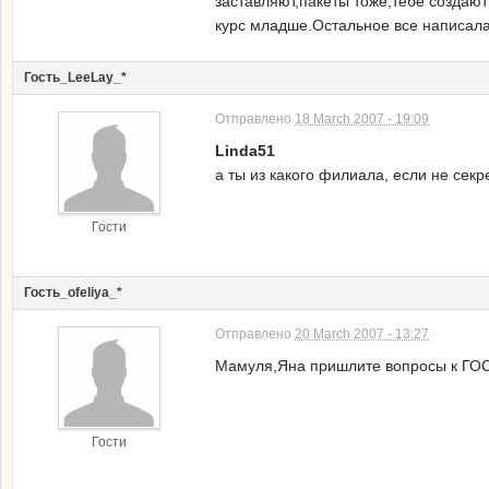
заставляют,пакеты тоже,тебе создают
курс младше.Остальное все написала
Гость_LeeLay_*
Отправлено
18 March 2007 - 19:09
Linda51
а ты из какого филиала, если не секр
Гости
Гость_ofeliya_*
Отправлено
20 March 2007 - 13:27
Мамуля,Яна пришлите вопросы к ГОСу п
Гости