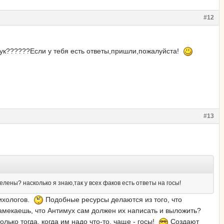
#12
тук??????Если у тебя есть ответы,пришли,пожалуйста!
#13
лены? насколько я знаю,так у всех факов есть ответы на госы!
сихологов.
Подобные ресурсы делаются из того, что
 намекаешь, что Антимух сам должен их написать и выложить?
лько тогда, когда им надо что-то, чаще - госы!
Создают