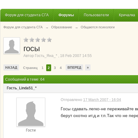
Форум для студента СГА
Форумы
Пользователи
Кричалка
Форум для студента СГА
→
Образование
→
Общаются психологи
госы
Автор
Гость_Яна_*
,
18 Feb 2007 14:55
НАЗАД
ВПЕРЕД
»
Страниц
1
2
3
4
Сообщений в теме: 64
Гость_Linda51_*
Отправлено
17 March 2007 - 16:04
Госы сдавать легко-не переживайте 
берут охотно ит.д.и т.п.Так что не п
Гости