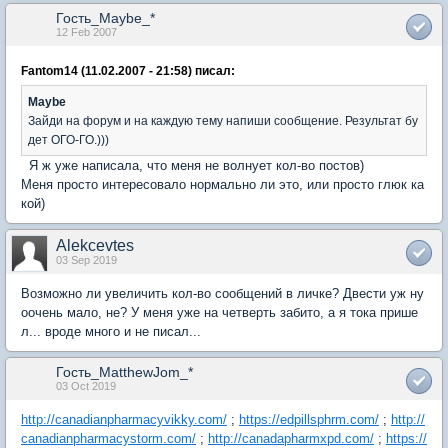
Гость_Maybe_*
12 Feb 2007
Fantom14 (11.02.2007 - 21:58) писал:
Maybe
Зайди на форум и на каждую тему напиши сообщение. Результат бу
дет ОГО-ГО.)))
Я ж уже написала, что меня не волнует кол-во постов)
Меня просто интересовало нормально ли это, или просто глюк ка
кой)
Alekcevtes
03 Sep 2019
Возможно ли увеличить кол-во сообщений в личке? Двести уж ну
оочень мало, не? У меня уже на четверть забито, а я тока прише
л... вроде много и не писал...
Гость_MatthewJom_*
03 Oct 2019
http://canadianpharmacyvikky.com/
;
https://edpillsphrm.com/
;
http://
canadianpharmacystorm.com/
;
http://canadapharmxpd.com/
;
https://