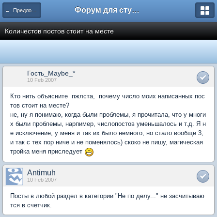
Форум для студента СГА
← Предложения по форуму
Количестов постов стоит на месте
Гость_Maybe_*
10 Feb 2007
Кто нить объясните пжлста, почему число моих написанных пос
тов стоит на месте?
не, ну я понимаю, когда были проблемы, я прочитала, что у многи
х были проблемы, нарпимер, числопостов уменьшалось и т.д. Я н
е исключение, у меня и так их было немного, но стало вообще 3,
и так с тех пор ниче и не поменялось) скоко не пишу, магическая
тройка меня приследует
Antimuh
10 Feb 2007
Посты в любой раздел в категории "Не по делу..." не засчитываю
тся в счетчик.