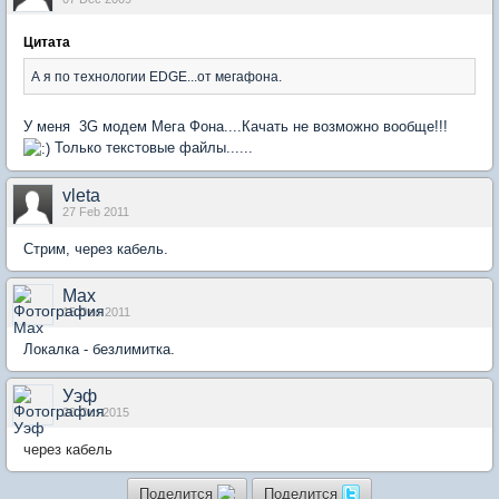
Цитата
А я по технологии EDGE...от мегафона.
У меня 3G модем Мега Фона....Качать не возможно вообще!!!
Только текстовые файлы......
vleta
27 Feb 2011
Стрим, через кабель.
Max
15 Dec 2011
Локалка - безлимитка.
Уэф
20 Oct 2015
через кабель
Поделится
Поделится