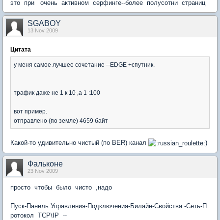
это при очень активном серфинге--более полусотни страниц
SGABOY
13 Nov 2009
Цитата
у меня самое лучшее сочетание --EDGE +спутник.
трафик даже не 1 к 10 ,а 1 :100
вот пример.
отправлено (по земле) 4659 байт
Какой-то удивительно чистый (по BER) канал
)
Фальконе
23 Nov 2009
просто чтобы было чисто ,надо
Пуск-Панель Управления-Подключения-Билайн-Свойства -Сеть-П
ротокол TCP\IP --