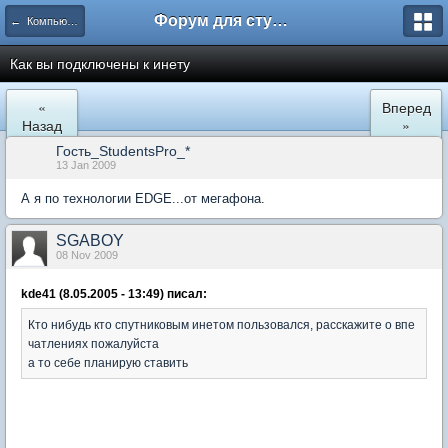
Форум для студента СГА
← Компьютеры и Интернет
Как вы подключены к инету
«
Вперед
Назад
»
Гость_StudentsPro_*
13 Jan 2009
А я по технологии EDGE...от мегафона.
SGABOY
08 Nov 2009
kde41 (8.05.2005 - 13:49) писал:
Кто нибудь кто спутниковым инетом пользовался, расскажите о впе
чатлениях пожалуйста
а то себе планирую ставить