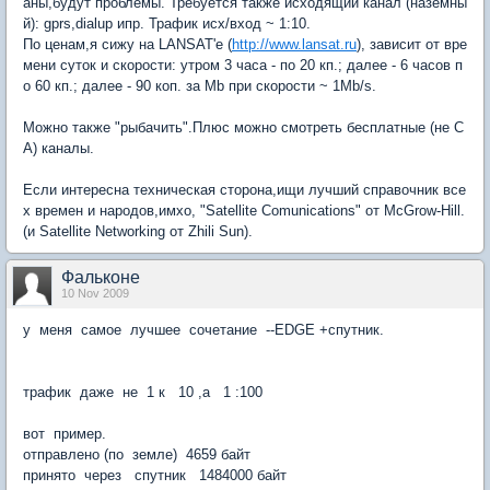
аны,будут проблемы. Требуется также исходящий канал (наземны
й): gprs,dialup ипр. Трафик исх/вход ~ 1:10.
По ценам,я сижу на LANSAT'е (
http://www.lansat.ru
), зависит от вре
мени суток и скорости: утром 3 часа - по 20 кп.; далее - 6 часов п
о 60 кп.; далее - 90 коп. за Mb при скорости ~ 1Mb/s.
Можно также "рыбачить".Плюс можно смотреть бесплатные (не C
A) каналы.
Если интересна техническая сторона,ищи лучший справочник все
х времен и народов,имхо, "Satellite Comunications" от McGrow-Hill.
(и Satellite Networking от Zhili Sun).
Фальконе
10 Nov 2009
у меня самое лучшее сочетание --EDGE +спутник.
трафик даже не 1 к 10 ,а 1 :100
вот пример.
отправлено (по земле) 4659 байт
принято через спутник 1484000 байт