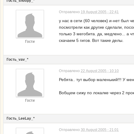
Гость_sn00py_*
Отправлено
19 August 2005 - 22:41
у нас в сети (60 человек) и-нет был 
посмотрели как другие сделали, посов
только 3 мегобита. да, медлено... а 
скачаем 5 гигов. Вот такие делы.
Гости
Гость_vav_*
Отправлено
22 August 2005 - 10:10
Ребята.. тут выбор маленький!!! У мен
Вобщем сижу по локалке через 2 про
Гости
Гость_LeeLay_*
Отправлено
30 August 2005 - 21:01