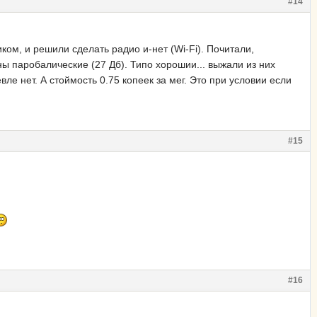
#14
ком, и решили сделать радио и-нет (Wi-Fi). Почитали,
ены паробалические (27 Дб). Типо хорошии... выжали из них
ле нет. А стоймость 0.75 копеек за мег. Это при условии если
#15
#16