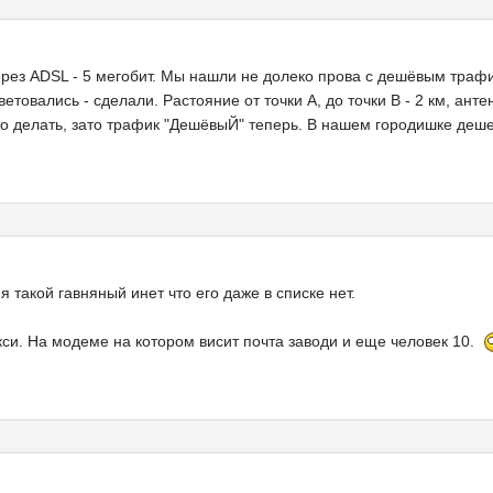
через ADSL - 5 мегобит. Мы нашли не долеко прова с дешёвым трафи
етовались - сделали. Растояние от точки А, до точки В - 2 км, ант
что делать, зато трафик "ДешёвыЙ" теперь. В нашем городишке дешев
я такой гавняный инет что его даже в списке нет.
кси. На модеме на котором висит почта заводи и еще человек 10.