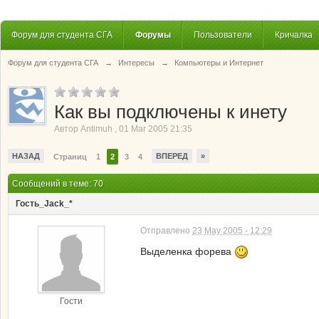
Форум для студента СГА
Форумы
Пользователи
Кричалка
Форум для студента СГА
→
Интересы
→
Компьютеры и Интернет
Как вы подключены к инету
Автор
Antimuh
,
01 Mar 2005 21:35
НАЗАД
ВПЕРЕД
»
Страниц
1
2
3
4
Сообщений в теме: 70
Гость_Jack_*
Отправлено
23 May 2005 - 12:29
Выделенка форева
Гости