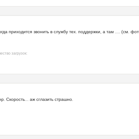
да приходится звонить в службу тех. поддержки, а там .... (см. фот
ество загрузок:
р. Скорость... аж сглазить страшно.