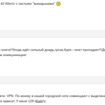
40-42 Кбит/с с частыми "выкидышами"
 инета!!!Когда идёт сильный дождь,гроза,буря---инет пропадает!!!Д
е коммуникации!
сети. VPN. По-моему в нашей городской сети совмещают с выделен
а зависит. У меня 128 к
Байт
\с.